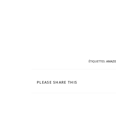
ÉTIQUETTES
:
AMAZON
PARTAGER
PLEASE SHARE THIS
CE
CONTENU
Read
more
articles