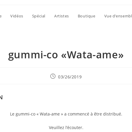
e
Vidéos
Spécial
Artistes
Boutique
Vue d’ensemb
gummi-co «Wata-ame»
Publication
03/26/2019
publiée :
N
Le gummi-co « Wata-ame » a commencé à être distribué.
Veuillez l’écouter.