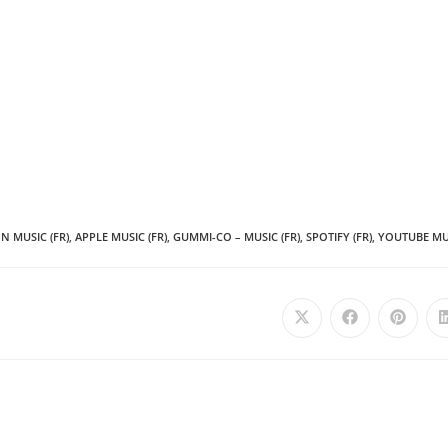
 MUSIC (FR)
,
APPLE MUSIC (FR)
,
GUMMI-CO – MUSIC (FR)
,
SPOTIFY (FR)
,
YOUTUBE MUS
Ouvrir
Ouvrir
Ouvrir
dans
dans
dans
une
une
une
autre
autre
autre
fenêtre
fenêtre
fenêtre