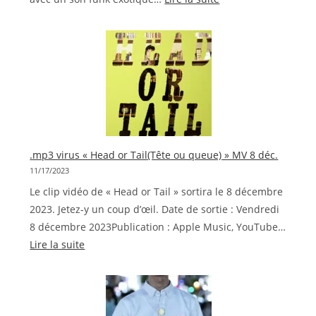
.mp3
virus
«Agape
Ihouteki»
.mp3 virus « Head or Tail(Tête ou queue) » MV 8 déc.
11/17/2023
Le clip vidéo de « Head or Tail » sortira le 8 décembre
2023. Jetez-y un coup d’œil. Date de sortie : Vendredi
8 décembre 2023Publication : Apple Music, YouTube…
:
Lire la suite
.mp3
virus
«
Head