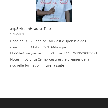
or
Tail(Tête
ou
queue)
.mp3 virus «Head or Tail»
»
10/06/2023
MV
Head or Tail « Head or Tail » est disponible dès
8
maintenant. Mots: LEYPHAMusique:
déc.
LEYPHAArrangement: .mp3 virus EAN: 4573529370481
Notes .mp3 virusCe morceau est le premier de la
:
nouvelle formation.…
Lire la suite
.mp3
virus
«Head
or
Tail»