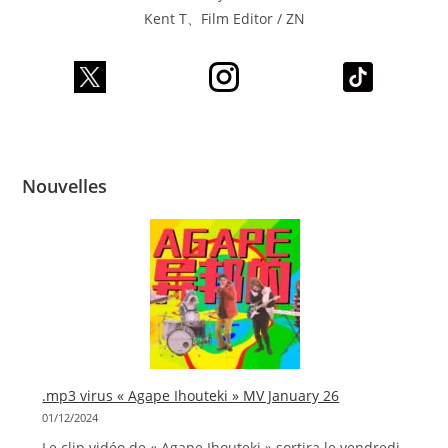
Kent T、Film Editor / ZN
Nouvelles
.mp3 virus « Agape Ihouteki » MV January 26
01/12/2024
Le clip vidéo de « Agape Ihouteki » sortira le vendredi