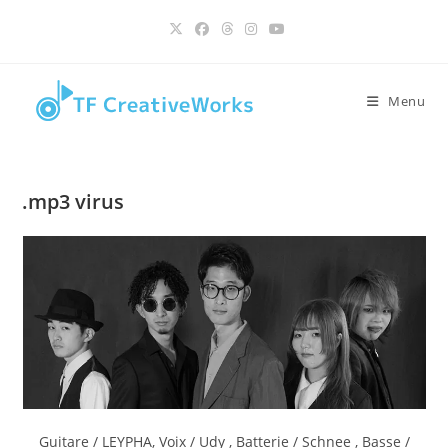
contenu
Skip
principal
to
content
Menu
.mp3 virus
Guitare / LEYPHA, Voix / Udy , Batterie / Schnee , Basse /