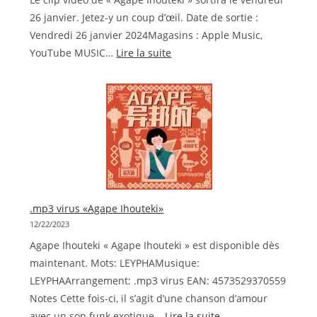
26 janvier. Jetez-y un coup d’œil. Date de sortie :
Vendredi 26 janvier 2024Magasins : Apple Music,
:
YouTube MUSIC…
Lire la suite
.mp3
virus
«
Agape
Ihouteki
»
MV
January
.mp3 virus «Agape Ihouteki»
26
12/22/2023
Agape Ihouteki « Agape Ihouteki » est disponible dès
maintenant. Mots: LEYPHAMusique:
LEYPHAArrangement: .mp3 virus EAN: 4573529370559
Notes Cette fois-ci, il s’agit d’une chanson d’amour
:
avec un son funk exotique…
Lire la suite