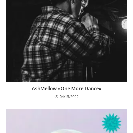
AshMellow «One More Dance»
04/15/2022