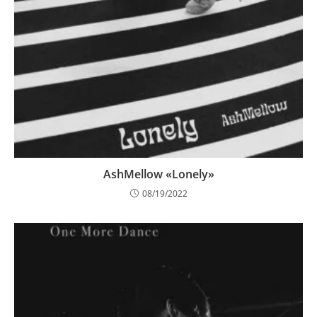
AshMellow «Lonely»
08/19/2022