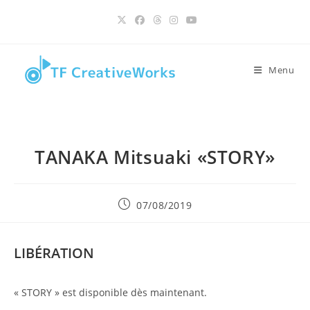
contenu
Skip
principal
to
content
Menu
TANAKA Mitsuaki «STORY»
Publication
07/08/2019
publiée :
LIBÉRATION
« STORY » est disponible dès maintenant.