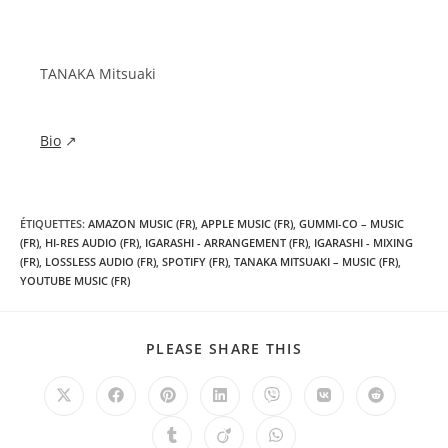
TANAKA Mitsuaki
Bio
↗
ÉTIQUETTES
:
AMAZON MUSIC (FR)
,
APPLE MUSIC (FR)
,
GUMMI-CO – MUSIC
(FR)
,
HI-RES AUDIO (FR)
,
IGARASHI - ARRANGEMENT (FR)
,
IGARASHI - MIXING
(FR)
,
LOSSLESS AUDIO (FR)
,
SPOTIFY (FR)
,
TANAKA MITSUAKI – MUSIC (FR)
,
YOUTUBE MUSIC (FR)
PARTAGER
PLEASE SHARE THIS
CE
CONTENU
Ouvrir
Ouvrir
Ouvrir
Ouvrir
Ouvrir
Ouvrir
Ouvrir
dans
dans
dans
dans
dans
dans
dans
une
une
une
une
une
une
une
Ouvrir
Ouvrir
Ouvrir
autre
autre
autre
autre
autre
autre
autre