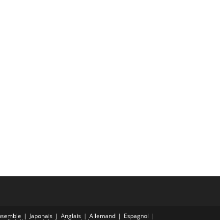
nsemble
Japonais
Anglais
Allemand
Espagnol