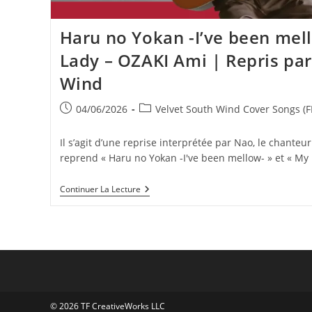
Haru no Yokan -I’ve been mel
Lady – OZAKI Ami | Repris par
Wind
Publication
Post
04/06/2026
Velvet South Wind Cover Songs (F
publiée :
category:
Il s’agit d’une reprise interprétée par Nao, le chanteu
reprend « Haru no Yokan -I've been mellow- » et « My
Haru
Continuer La Lecture
No
Yokan
-
I’ve
Been
Mellow-,
My
Pure
Lady
–
© 2026 TF CreativeWorks LLC
OZAKI