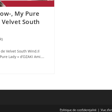
low-, My Pure
 Velvet South
R)
r de Velvet South Wind.Il
 Pure Lady » d’OZAKI Ami.…
Politique de confidentialité
Vue d’e