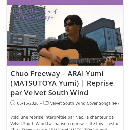
SMAP
|
Reprise
Par
Velvet
South
Wind
Chuo Freeway – ARAI Yumi
(MATSUTOYA Yumi) | Reprise
par Velvet South Wind
Publication
Post
06/15/2026
Velvet South Wind Cover Songs (FR)
publiée :
category:
Voici une reprise interprétée par Nao, le chanteur de
Velvet South Wind.La chanson reprise cette fois-ci est «
Chuo Freeway » de ARAI Yumi (MATSUTOYA Yumi).