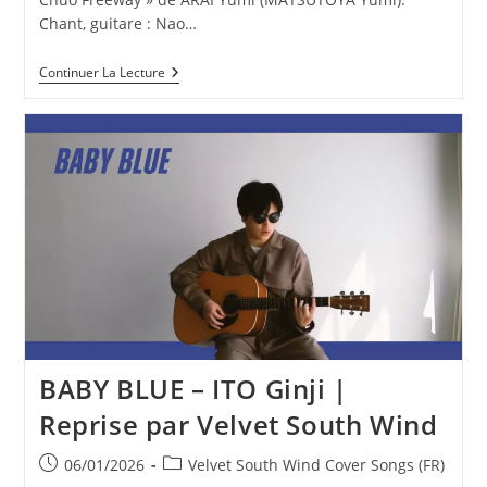
Chant, guitare : Nao…
Chuo
Continuer La Lecture
Freeway
–
ARAI
Yumi
(MATSUTOYA
Yumi)
|
Reprise
Par
Velvet
South
Wind
BABY BLUE – ITO Ginji |
Reprise par Velvet South Wind
Publication
Post
06/01/2026
Velvet South Wind Cover Songs (FR)
publiée :
category: