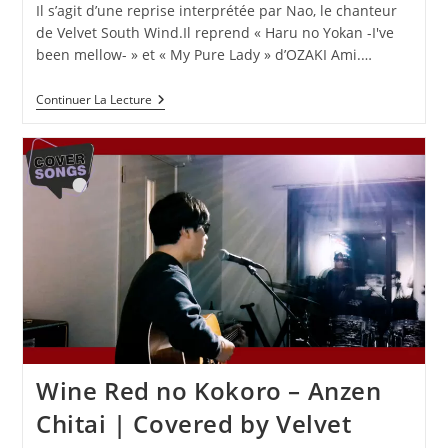
Il s’agit d’une reprise interprétée par Nao, le chanteur
de Velvet South Wind.Il reprend « Haru no Yokan -I've
been mellow- » et « My Pure Lady » d’OZAKI Ami.…
Haru
Continuer La Lecture
No
Yokan
-
I’ve
Been
Mellow-,
My
Pure
Lady
–
OZAKI
Ami
|
Repris
Par
Velvet
South
Wine Red no Kokoro – Anzen
Wind
Chitai | Covered by Velvet