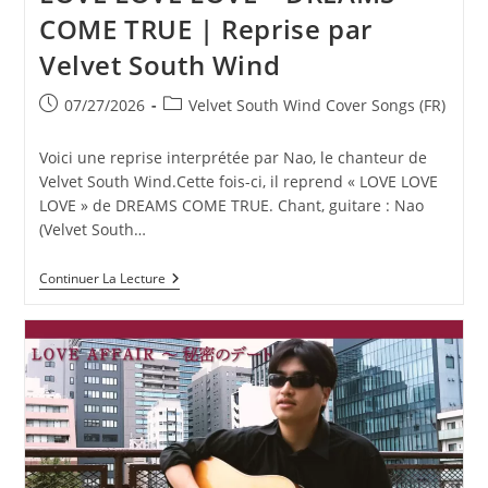
COME TRUE | Reprise par
Velvet South Wind
Publication
Post
07/27/2026
Velvet South Wind Cover Songs (FR)
publiée :
category:
Voici une reprise interprétée par Nao, le chanteur de
Velvet South Wind.Cette fois-ci, il reprend « LOVE LOVE
LOVE » de DREAMS COME TRUE. Chant, guitare : Nao
(Velvet South…
LOVE
Continuer La Lecture
LOVE
LOVE
–
DREAMS
COME
TRUE
|
Reprise
Par
Velvet
South
Wind