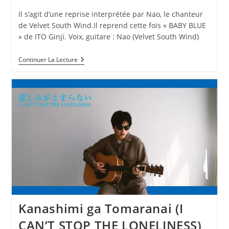
Il s’agit d’une reprise interprétée par Nao, le chanteur
de Velvet South Wind.Il reprend cette fois « BABY BLUE
» de ITO Ginji. Voix, guitare : Nao (Velvet South Wind)
BABY
Continuer La Lecture
BLUE
–
ITO
Ginji
|
Reprise
Par
Velvet
South
Wind
Kanashimi ga Tomaranai (I
CAN’T STOP THE LONELINESS)