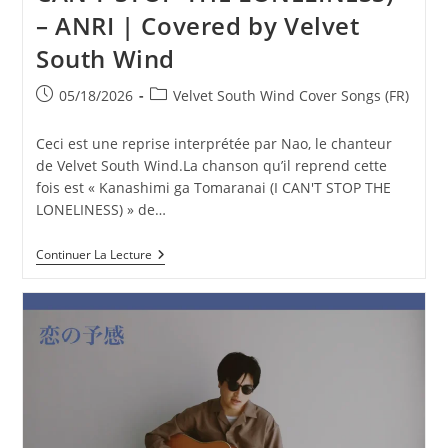
– ANRI | Covered by Velvet
South Wind
Publication
Post
05/18/2026
Velvet South Wind Cover Songs (FR)
publiée :
category:
Ceci est une reprise interprétée par Nao, le chanteur
de Velvet South Wind.La chanson qu’il reprend cette
fois est « Kanashimi ga Tomaranai (I CAN'T STOP THE
LONELINESS) » de…
Kanashimi
Continuer La Lecture
Ga
Tomaranai
(I
CAN’T
STOP
THE
LONELINESS)
–
ANRI
|
Covered
By