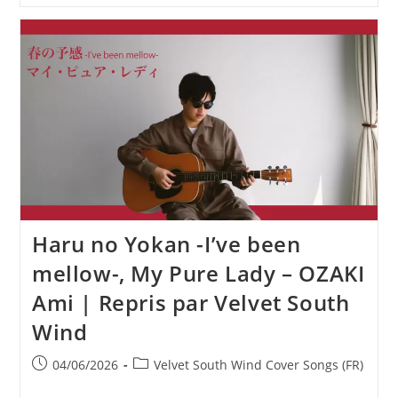
–
TAKEUCHI
Mariya
|
Covered
By
Velvet
South
Wind
Haru no Yokan -I’ve been
mellow-, My Pure Lady – OZAKI
Ami | Repris par Velvet South
Wind
Publication
Post
04/06/2026
Velvet South Wind Cover Songs (FR)
publiée :
category: