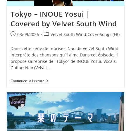
Tokyo – INOUE Yosui |
Covered by Velvet South Wind
Publication
Post
03/09/2026
Velvet South Wind Cover Songs (FR)
publiée :
category:
Dans cette série de reprises, Nao de Velvet South Wind
interprète des chansons qu’il aime.Dans cet épisode, il
propose sa reprise de "Tokyo" de INOUE Yosui. Vocals,
Guitar: Nao (Velvet…
Tokyo
Continuer La Lecture
–
INOUE
Yosui
|
Covered
By
Velvet
South
Wind