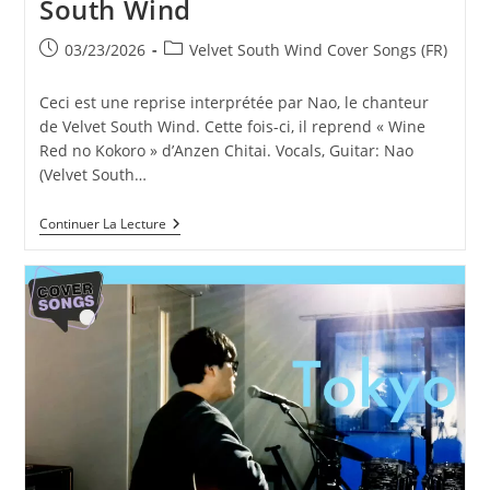
South Wind
Publication
Post
03/23/2026
Velvet South Wind Cover Songs (FR)
publiée :
category:
Ceci est une reprise interprétée par Nao, le chanteur
de Velvet South Wind. Cette fois-ci, il reprend « Wine
Red no Kokoro » d’Anzen Chitai. Vocals, Guitar: Nao
(Velvet South…
Wine
Continuer La Lecture
Red
No
Kokoro
–
Anzen
Chitai
|
Covered
By
Velvet
South
Wind