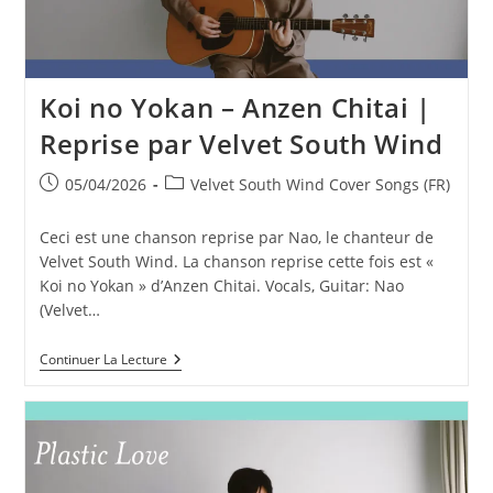
Velvet
South
Wind
Koi no Yokan – Anzen Chitai |
Reprise par Velvet South Wind
Publication
Post
05/04/2026
Velvet South Wind Cover Songs (FR)
publiée :
category:
Ceci est une chanson reprise par Nao, le chanteur de
Velvet South Wind. La chanson reprise cette fois est «
Koi no Yokan » d’Anzen Chitai. Vocals, Guitar: Nao
(Velvet…
Koi
Continuer La Lecture
No
Yokan
–
Anzen
Chitai
|
Reprise