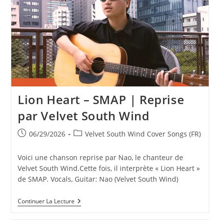
–
Southern
All
Stars
|
Covered
By
Velvet
South
Wind
Lion Heart – SMAP | Reprise
par Velvet South Wind
Publication
Post
06/29/2026
Velvet South Wind Cover Songs (FR)
publiée :
category:
Voici une chanson reprise par Nao, le chanteur de
Velvet South Wind.Cette fois, il interprète « Lion Heart »
de SMAP. Vocals, Guitar: Nao (Velvet South Wind)
Lion
Continuer La Lecture
Heart
–