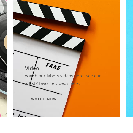
Video​
Watch our label’s videos here. See our
artists’ favorite videos here.
WATCH NOW