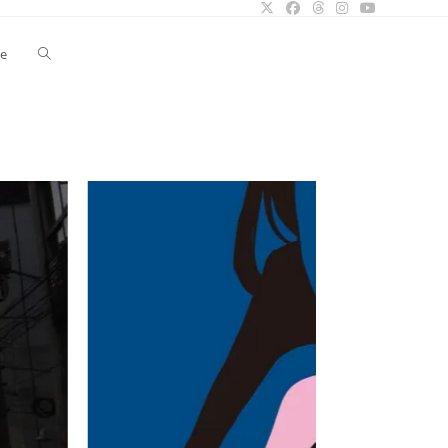
Toggle
le
website
search