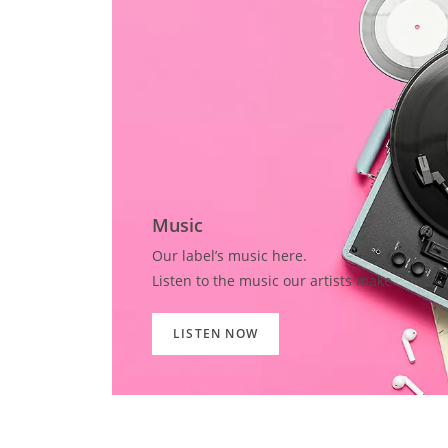
Music
Our label’s music here.
Listen to the music our artists make
LISTEN NOW