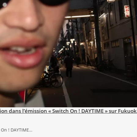
ps»
désormais disponible. Lyrics: NaoMusic:…