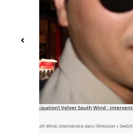
 Fukuoka
Velvet South Wind «Neon on My Li
Neon on My Lips « Neon on My Lips » est 