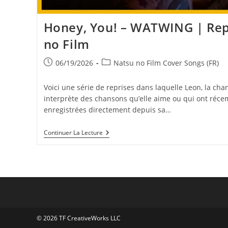
Honey, You! – WATWING | Rep
no Film
Publication
Post
06/19/2026
Natsu no Film Cover Songs (FR)
publiée :
category:
Voici une série de reprises dans laquelle Leon, la cha
interprète des chansons qu’elle aime ou qui ont réce
enregistrées directement depuis sa…
Honey,
Continuer La Lecture
You!
–
WATWING
|
Reprise
Par
Natsu
No
Film
© 2026 TF CreativeWorks LLC