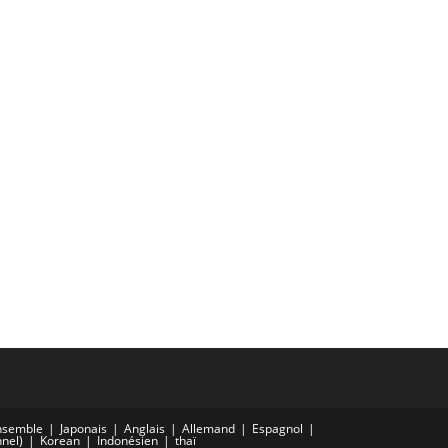
nsemble
Japonais
Anglais
Allemand
Espagnol
nnel)
Korean
Indonésien
thaï