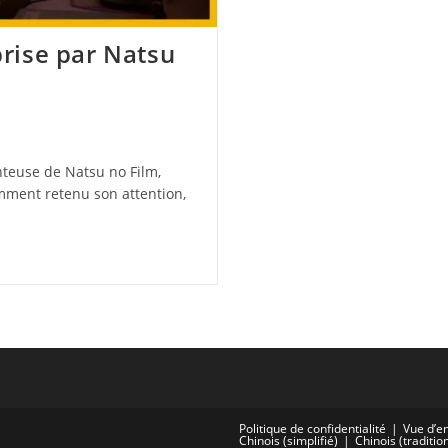
rise par Natsu
nteuse de Natsu no Film,
mment retenu son attention,
Politique de confidentialité
Vue d’e
Chinois (simplifié)
Chinois (traditio