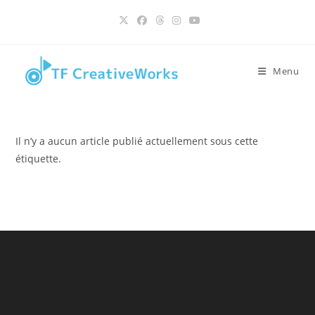
contenu
Skip
principal
to
content
Menu
Il n’y a aucun article publié actuellement sous cette
étiquette.