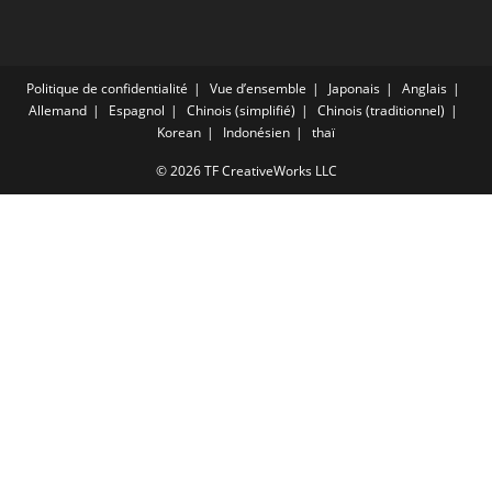
Politique de confidentialité
Vue d’ensemble
Japonais
Anglais
Allemand
Espagnol
Chinois (simplifié)
Chinois (traditionnel)
Korean
Indonésien
thaï
© 2026 TF CreativeWorks LLC