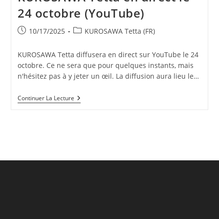
24 octobre (YouTube)
Publication
Post
10/17/2025
KUROSAWA Tetta (FR)
publiée :
category:
KUROSAWA Tetta diffusera en direct sur YouTube le 24
octobre. Ce ne sera que pour quelques instants, mais
n'hésitez pas à y jeter un œil. La diffusion aura lieu le…
KUROSAWA
Continuer La Lecture
Tetta
En
Direct
Le
24
Octobre
(YouTube)