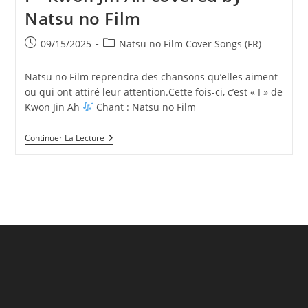
Natsu no Film
Publication
Post
09/15/2025
Natsu no Film Cover Songs (FR)
publiée :
category:
Natsu no Film reprendra des chansons qu’elles aiment
ou qui ont attiré leur attention.Cette fois-ci, c’est « I » de
Kwon Jin Ah
Chant : Natsu no Film
I
Continuer La Lecture
–
Kwon
Jin
Ah
Covered
By
Natsu
No
Film