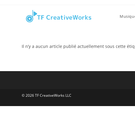
contenu
Skip
principal
to
Musiqu
content
Il n’y a aucun article publié actuellement sous cette étiq
© 2026 TF CreativeWorks LLC