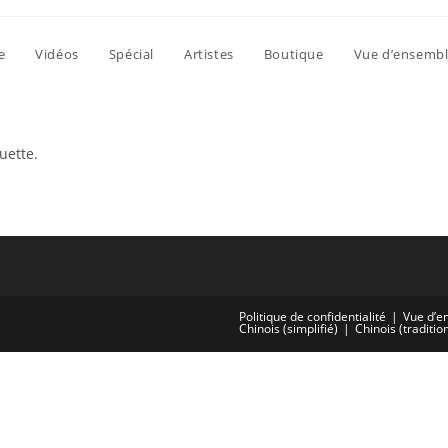
e
Vidéos
Spécial
Artistes
Boutique
Vue d’ensemb
uette.
Politique de confidentialité
Vue d’e
Chinois (simplifié)
Chinois (traditio