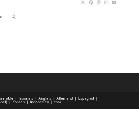
Toggle
le
website
search
nsemble
Japonais
Anglais
Allemand
Espagnol
nnel)
Korean
Indonésien
thaï