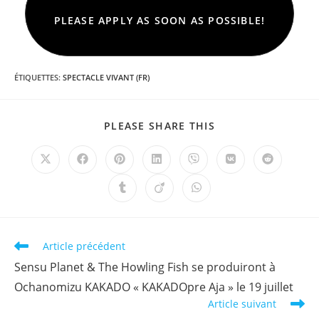
PLEASE APPLY AS SOON AS POSSIBLE!
ÉTIQUETTES
:
SPECTACLE VIVANT (FR)
PARTAGER
PLEASE SHARE THIS
CE
CONTENU
Ouvrir
Ouvrir
Ouvrir
Ouvrir
Ouvrir
Ouvrir
Ouvrir
dans
dans
dans
dans
dans
dans
dans
une
une
une
une
une
une
une
Ouvrir
Ouvrir
Ouvrir
autre
autre
autre
autre
autre
autre
autre
dans
dans
dans
fenêtre
fenêtre
fenêtre
fenêtre
fenêtre
fenêtre
fenêtre
une
une
une
autre
autre
autre
fenêtre
fenêtre
fenêtre
Read
Article précédent
more
Sensu Planet & The Howling Fish se produiront à
articles
Ochanomizu KAKADO « KAKADOpre Aja » le 19 juillet
Article suivant