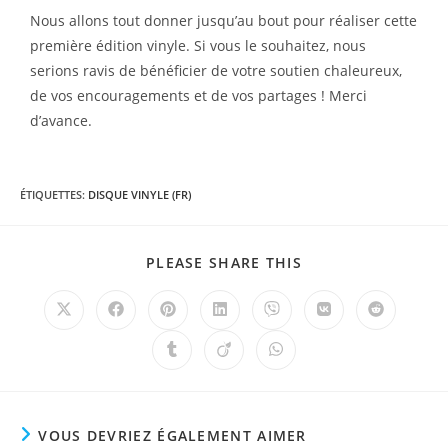
Nous allons tout donner jusqu’au bout pour réaliser cette
première édition vinyle. Si vous le souhaitez, nous
serions ravis de bénéficier de votre soutien chaleureux,
de vos encouragements et de vos partages ! Merci
d’avance.
ÉTIQUETTES
:
DISQUE VINYLE (FR)
PARTAGER
PLEASE SHARE THIS
CE
CONTENU
Ouvrir
Ouvrir
Ouvrir
Ouvrir
Ouvrir
Ouvrir
Ouvrir
dans
dans
dans
dans
dans
dans
dans
une
une
une
une
une
une
une
Ouvrir
Ouvrir
Ouvrir
autre
autre
autre
autre
autre
autre
autre
dans
dans
dans
fenêtre
fenêtre
fenêtre
fenêtre
fenêtre
fenêtre
fenêtre
une
une
une
autre
autre
autre
fenêtre
fenêtre
fenêtre
VOUS DEVRIEZ ÉGALEMENT AIMER