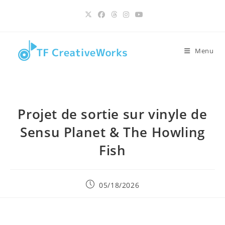
contenu
Skip
principal
to
content
Menu
Projet de sortie sur vinyle de
Sensu Planet & The Howling
Fish
Publication
05/18/2026
publiée :