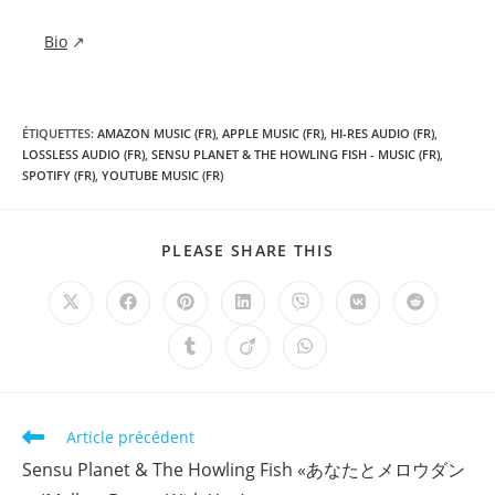
Bio
↗
ÉTIQUETTES
:
AMAZON MUSIC (FR)
,
APPLE MUSIC (FR)
,
HI-RES AUDIO (FR)
,
LOSSLESS AUDIO (FR)
,
SENSU PLANET & THE HOWLING FISH - MUSIC (FR)
,
SPOTIFY (FR)
,
YOUTUBE MUSIC (FR)
PARTAGER
PLEASE SHARE THIS
CE
CONTENU
Ouvrir
Ouvrir
Ouvrir
Ouvrir
Ouvrir
Ouvrir
Ouvrir
dans
dans
dans
dans
dans
dans
dans
une
une
une
une
une
une
une
Ouvrir
Ouvrir
Ouvrir
autre
autre
autre
autre
autre
autre
autre
dans
dans
dans
fenêtre
fenêtre
fenêtre
fenêtre
fenêtre
fenêtre
fenêtre
une
une
une
autre
autre
autre
fenêtre
fenêtre
fenêtre
Read
Article précédent
more
Sensu Planet & The Howling Fish «あなたとメロウダン
articles