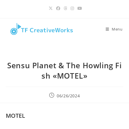
contenu
Skip
principal
to
content
Menu
Sensu Planet & The Howling Fi
sh «MOTEL»
Publication
06/26/2024
publiée :
MOTEL