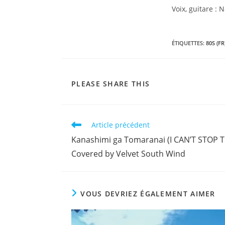
Voix, guitare : 
ÉTIQUETTES
:
80S (FR
PARTAGER
PLEASE SHARE THIS
CE
CONTENU
Read
Article précédent
more
Kanashimi ga Tomaranai (I CAN’T STOP 
articles
Covered by Velvet South Wind
VOUS DEVRIEZ ÉGALEMENT AIMER