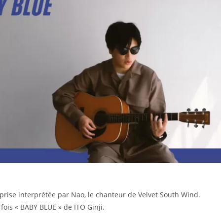
reprise interprétée par Nao, le chanteur de Velvet South Wind.
 fois « BABY BLUE » de ITO Ginji.