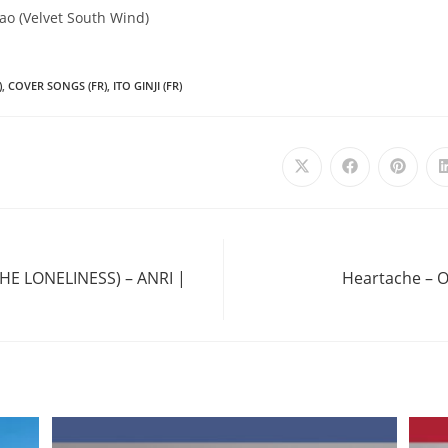
Nao (Velvet South Wind)
)
,
COVER SONGS (FR)
,
ITO GINJI (FR)
Ouvrir
Ouvrir
Ouvrir
dans
dans
dans
une
une
une
autre
autre
autre
fenêtre
fenêtre
fenêtre
THE LONELINESS) – ANRI |
Heartache – O