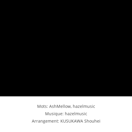
Mots: AshMellow, hazelmusic
Musique: hazelmusic
Arrangement: KUSUKAWA Shouhei