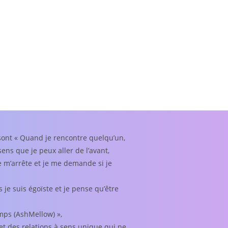
sont « Quand je rencontre quelqu’un,
ns que je peux aller de l’avant,
 je m’arrête et je me demande si je
s je suis égoïste et je pense qu’être
emps (AshMellow) »,
et des relations à sens unique qui ne