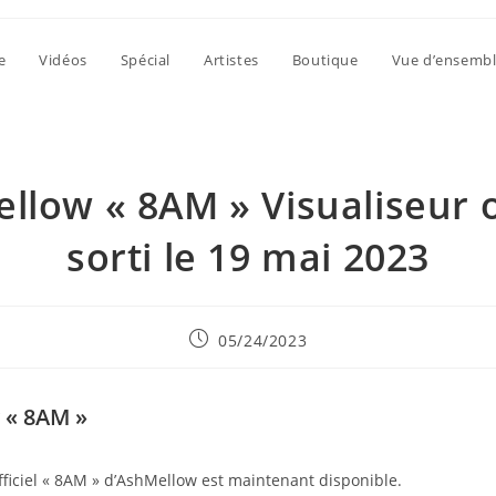
e
Vidéos
Spécial
Artistes
Boutique
Vue d’ensemb
llow « 8AM » Visualiseur of
sorti le 19 mai 2023
Publication
05/24/2023
publiée :
 « 8AM »
officiel « 8AM » d’AshMellow est maintenant disponible.