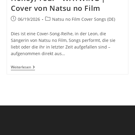
Cover von Natsu no Film
Beitrag
Beitrags-
06/19/2026
Natsu no Film Cover Songs (DE)
veröffentlicht:
Kategorie:
Dies ist eine Cover-Song-Reihe, in der Leon, die
Sängerin von Natsu no Film, Songs performt, die sie
liebt oder die ihr in letzter Zeit aufgefallen sind –
aufgenommen direkt aus…
Honey,
Weiterlesen
You!
–
WATWING
|
Cover
Von
Natsu
No
Film