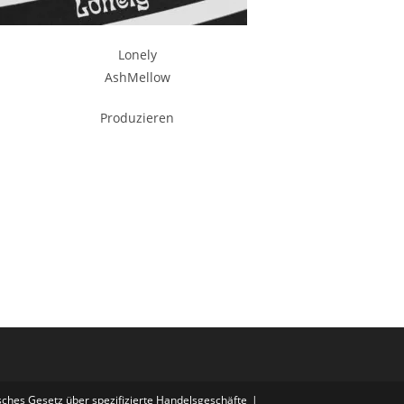
Lonely
AshMellow
Produzieren
sches Gesetz über spezifizierte Handelsgeschäfte