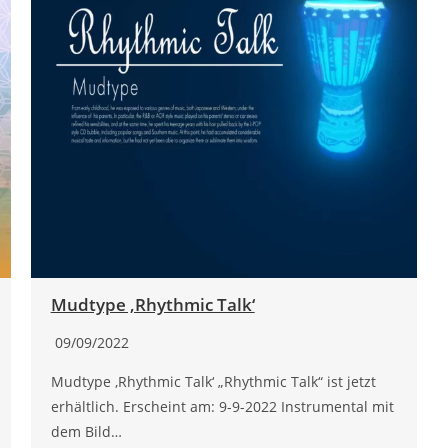
Mudtype ‚Rhythmic Talk‘
09/09/2022
Mudtype ‚Rhythmic Talk‘ „Rhythmic Talk“ ist jetzt
erhältlich. Erscheint am: 9-9-2022 Instrumental mit
dem Bild…