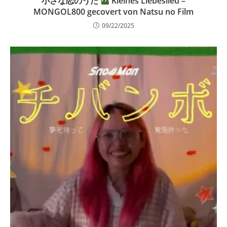
小さな恋のうた
Kleines Liebeslied –
MONGOL800 gecovert von Natsu no Film
09/22/2025