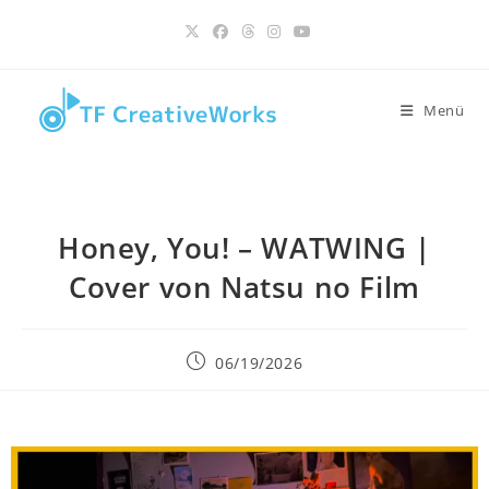
Inhalt
Zum
springen
Inhalt
springen
Menü
Honey, You! – WATWING |
Cover von Natsu no Film
Beitrag
06/19/2026
veröffentlicht: