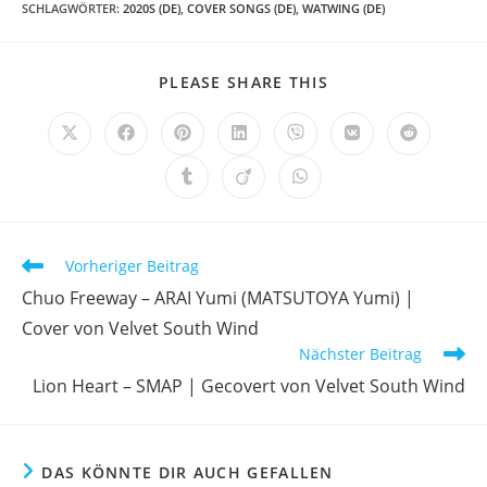
SCHLAGWÖRTER
:
2020S (DE)
,
COVER SONGS (DE)
,
WATWING (DE)
DIESEN
PLEASE SHARE THIS
INHALT
TEILEN
Öffnet
Öffnet
Öffnet
Öffnet
Öffnet
Öffnet
Öffnet
in
in
in
in
in
in
in
einem
einem
einem
einem
einem
einem
einem
Öffnet
Öffnet
Öffnet
neuen
neuen
neuen
neuen
neuen
neuen
neuen
in
in
in
Fenster
Fenster
Fenster
Fenster
Fenster
Fenster
Fenster
einem
einem
einem
neuen
neuen
neuen
Fenster
Fenster
Fenster
Weitere
Vorheriger Beitrag
Artikel
Chuo Freeway – ARAI Yumi (MATSUTOYA Yumi) |
ansehen
Cover von Velvet South Wind
Nächster Beitrag
Lion Heart – SMAP | Gecovert von Velvet South Wind
DAS KÖNNTE DIR AUCH GEFALLEN