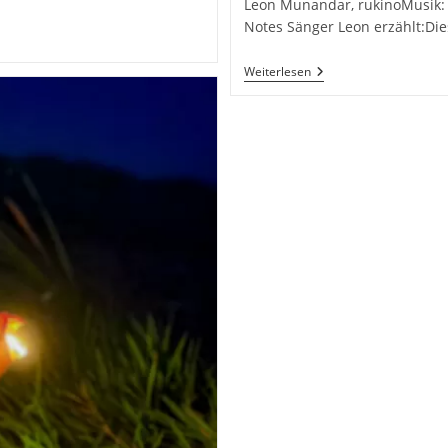
Leon Munandar, rukinoMusik:
Notes Sänger Leon erzählt:Die
Natsu
Weiterlesen
No
Film
‚Don’t
You
Feel
Like
(English
Ver.)‘