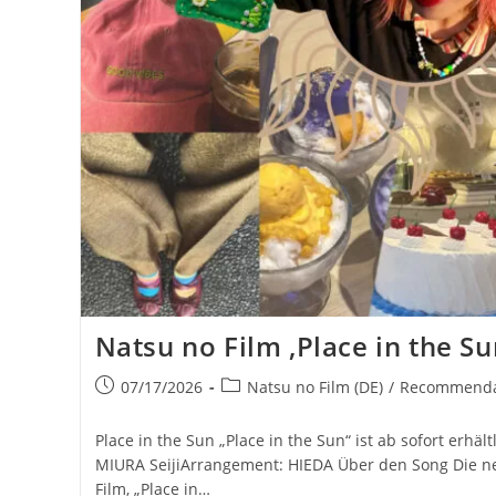
Natsu no Film ‚Place in the Su
Beitrag
Beitrags-
07/17/2026
Natsu no Film (DE)
/
Recommendat
veröffentlicht:
Kategorie:
Place in the Sun „Place in the Sun“ ist ab sofort erhält
MIURA SeijiArrangement: HIEDA Über den Song Die ne
Film, „Place in…