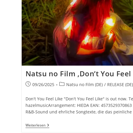
Natsu no Film ‚Don’t You Feel 
Beitrag
Beitrags-
09/26/2025
Natsu no Film (DE)
/
RELEASE (DE)
veröffentlicht:
Kategorie:
Don't You Feel Like "Don't You Feel Like" is out now. 
hazelmusicArrangement: HIEDA EAN: 4573529370863 N
R&B-Sound und ehrliche Songtexte, die das peinlich
Natsu
Weiterlesen
No