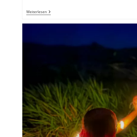
Natsu
Weiterlesen
No
Film
‚Place
In
The
Sun‘