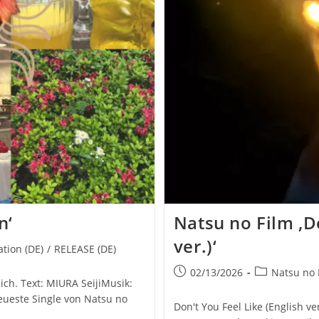
n‘
Natsu no Film ‚Do
ver.)‘
ion (DE)
/
RELEASE (DE)
Beitrag
Beitrags-
02/13/2026
Natsu no 
lich. Text: MIURA SeijiMusik:
veröffentlicht:
Kategorie:
ueste Single von Natsu no
Don't You Feel Like (English ver