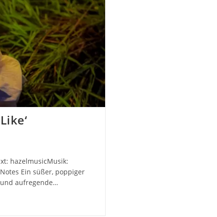
Like‘
Text: hazelmusicMusik:
otes Ein süßer, poppiger
e und aufregende…