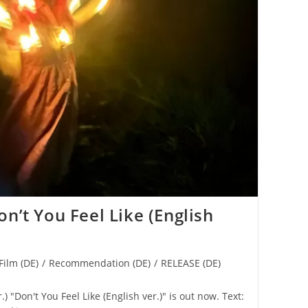
n’t You Feel Like (English
Film (DE)
/
Recommendation (DE)
/
RELEASE (DE)
.) "Don't You Feel Like (English ver.)" is out now. Text: