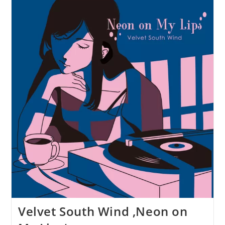
Wind
–
Gastauftritt
Mit
Einem
Kommentar
In
Der
Sendung
„Switch
On!
DAYTIME“
Auf
Fukuoka
LOVE
FM
Velvet South Wind ‚Neon on