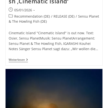
sh ‚Cinematic Island‘
Beitrag
05/01/2026
veröffentlicht:
Beitrags-
Recommendation (DE)
/
RELEASE (DE)
/
Sensu Planet
Kategorie:
& The Howling Fish (DE)
Cinematic Island "Cinematic Island" is out now. Text:
Osier, Sensu PlanetMusik: Sensu PlanetArrangement:
Sensu Planet & The Howling Fish, IGARASHI Kouhei
Notes Sänger Sensu Planet sagt dazu: „Wir wollen die…
Sensu Planet & The Howling Fish
Weiterlesen
‚Cinematic
Island‘