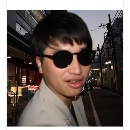
No
Film
‚Place
In
The
Sun‘