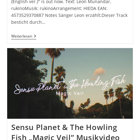
(English ver.)" is out now. Text: Leon Munandar,
rukinoMusik: rukinoArrangement: HIEDA EAN:
4573529370887 Notes Sänger Leon erzählt:Dieser Track
besticht durch…
Natsu
Weiterlesen
No
Film
‚Don’t
You
Feel
Like
(English
Ver.)‘
Sensu Planet & The Howling
Fish „Magic Veil” Musikvideo