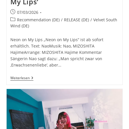
My Lips‘
Beitrag
07/03/2026
veröffentlicht:
Beitrags-
Recommendation (DE)
/
RELEASE (DE)
/
Velvet South
Kategorie:
Wind (DE)
Neon on My Lips „Neon on My Lips“ ist ab sofort
erhältlich. Text: NaoMusik: Nao, MIZOSHITA
HajimeArrange: MIZOSHITA Hajime Kommentar
Sängerin Nao sagt dazu: „Man spricht zwar von
‚Erwachsenenliebe‘, aber…
Velvet
Weiterlesen
South
Wind
‚Neon
On
My
Lips‘