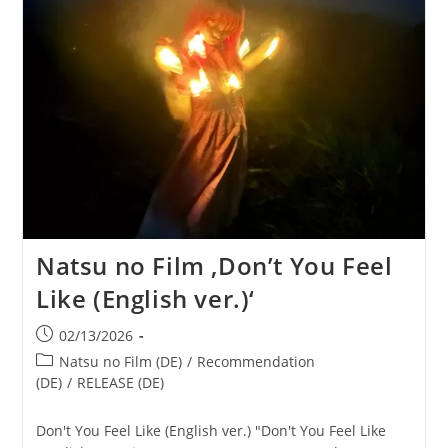
Natsu no Film ‚Don’t You Feel
Like (English ver.)‘
Beitrag
02/13/2026
veröffentlicht:
Beitrags-
Natsu no Film (DE)
/
Recommendation
Kategorie:
(DE)
/
RELEASE (DE)
Don't You Feel Like (English ver.) "Don't You Feel Like