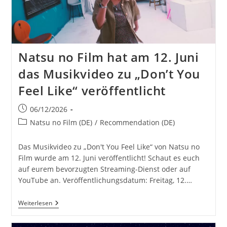
Natsu no Film hat am 12. Juni
das Musikvideo zu „Don’t You
Feel Like“ veröffentlicht
Beitrag
06/12/2026
veröffentlicht:
Beitrags-
Natsu no Film (DE)
/
Recommendation (DE)
Kategorie:
Das Musikvideo zu „Don't You Feel Like“ von Natsu no
Film wurde am 12. Juni veröffentlicht! Schaut es euch
auf eurem bevorzugten Streaming-Dienst oder auf
YouTube an. Veröffentlichungsdatum: Freitag, 12.…
Natsu
Weiterlesen
No
Film