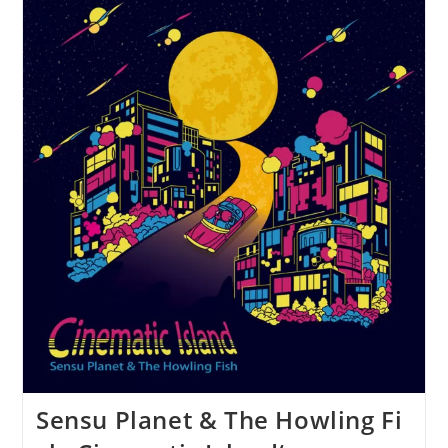
Hat
Am
12.
Juni
Das
Musikvideo
Zu
„Don’t
You
Feel
Like“
Veröffentlicht
Sensu Planet & The Howling Fi