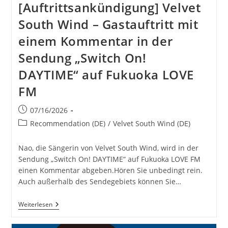
[Auftrittsankündigung] Velvet
South Wind – Gastauftritt mit
einem Kommentar in der
Sendung „Switch On!
DAYTIME“ auf Fukuoka LOVE
FM
Beitrag
07/16/2026
veröffentlicht:
Beitrags-
Recommendation (DE)
/
Velvet South Wind (DE)
Kategorie:
Nao, die Sängerin von Velvet South Wind, wird in der
Sendung „Switch On! DAYTIME“ auf Fukuoka LOVE FM
einen Kommentar abgeben.Hören Sie unbedingt rein.
Auch außerhalb des Sendegebiets können Sie…
[Auftrittsankündigung]
Weiterlesen
Velvet
South