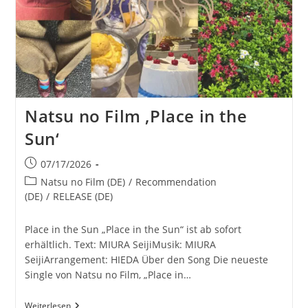
Natsu no Film ‚Place in the
Sun‘
Beitrag
07/17/2026
veröffentlicht:
Beitrags-
Natsu no Film (DE)
/
Recommendation
Kategorie:
(DE)
/
RELEASE (DE)
Place in the Sun „Place in the Sun“ ist ab sofort
erhältlich. Text: MIURA SeijiMusik: MIURA
SeijiArrangement: HIEDA Über den Song Die neueste
Single von Natsu no Film, „Place in…
Natsu
Weiterlesen