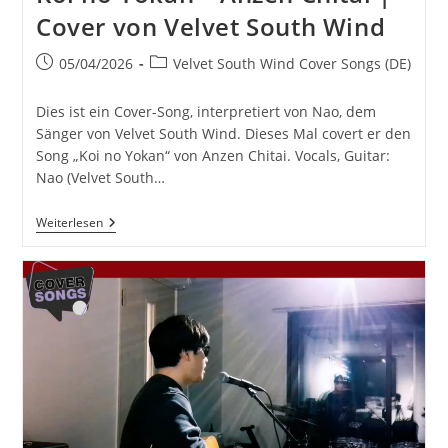
Cover von Velvet South Wind
Beitrag
Beitrags-
05/04/2026
Velvet South Wind Cover Songs (DE)
veröffentlicht:
Kategorie:
Dies ist ein Cover-Song, interpretiert von Nao, dem
Sänger von Velvet South Wind. Dieses Mal covert er den
Song „Koi no Yokan“ von Anzen Chitai. Vocals, Guitar:
Nao (Velvet South…
Koi
Weiterlesen
No
Yokan
–
Anzen
Chitai
|
Cover
Von
Velvet
South
Wind