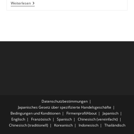
Shiori
Weiterlesen
No
Theme
–
Southern
All
Stars
|
Covered
By
Velvet
South
Wind
Datenschutzbestimmungen
Japanisches Gesetz über spezifizierte Handelsgeschäfte
Bedingungen und Konditionen
FirmenprofilAbout
Japanisch
Englisch
Französisch
Spanisch
Chinesisch (vereinfacht)
Chinesisch (traditionell)
Koreanisch
Indonesisch
Thailändisch