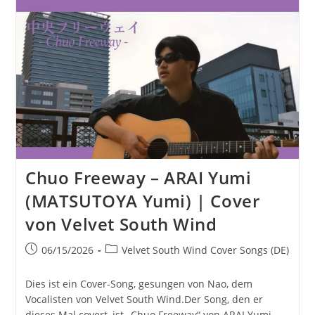
SMAP
|
Gecovert
Von
Velvet
South
Wind
Chuo Freeway – ARAI Yumi
(MATSUTOYA Yumi) | Cover
von Velvet South Wind
Beitrag
Beitrags-
06/15/2026
Velvet South Wind Cover Songs (DE)
veröffentlicht:
Kategorie:
Dies ist ein Cover-Song, gesungen von Nao, dem
Vocalisten von Velvet South Wind.Der Song, den er
dieses Mal covert, ist „Chuo Freeway“ von ARAI Yumi