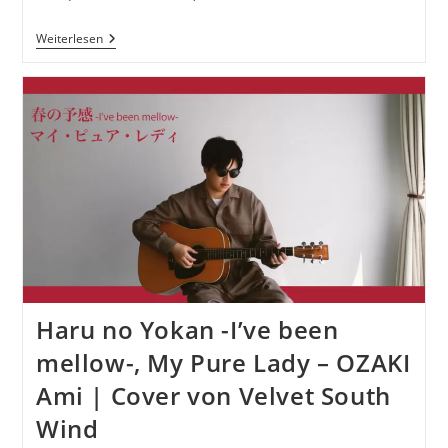
Plastic
Weiterlesen
Love
–
TAKEUCHI
Mariya
|
Covered
By
Velvet
South
Wind
Haru no Yokan -I’ve been
mellow-, My Pure Lady – OZAKI
Ami | Cover von Velvet South
Wind