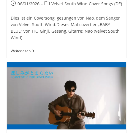
Beitrag
Beitrags-
06/01/2026
Velvet South Wind Cover Songs (DE)
veröffentlicht:
Kategorie:
Dies ist ein Coversong, gesungen von Nao, dem Sänger
von Velvet South Wind.Dieses Mal covert er „BABY
BLUE“ von ITO Ginji. Gesang, Gitarre: Nao (Velvet South
Wind)
BABY
Weiterlesen
BLUE
–
ITO
Ginji
|
Gecovert
Von
Velvet
South
Wind