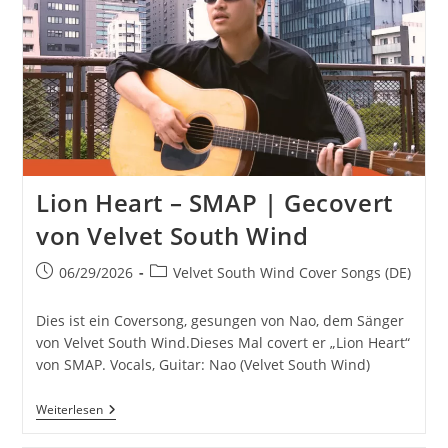
Southern
All
Stars
|
Covered
By
Velvet
South
Wind
Lion Heart – SMAP | Gecovert
von Velvet South Wind
Beitrag
Beitrags-
06/29/2026
Velvet South Wind Cover Songs (DE)
veröffentlicht:
Kategorie:
Dies ist ein Coversong, gesungen von Nao, dem Sänger
von Velvet South Wind.Dieses Mal covert er „Lion Heart“
von SMAP. Vocals, Guitar: Nao (Velvet South Wind)
Lion
Weiterlesen
Heart
–