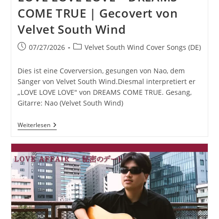
COME TRUE | Gecovert von
Velvet South Wind
Beitrag
Beitrags-
07/27/2026
Velvet South Wind Cover Songs (DE)
veröffentlicht:
Kategorie:
Dies ist eine Coverversion, gesungen von Nao, dem
Sänger von Velvet South Wind.Diesmal interpretiert er
„LOVE LOVE LOVE" von DREAMS COME TRUE. Gesang,
Gitarre: Nao (Velvet South Wind)
LOVE
Weiterlesen
LOVE
LOVE
–
DREAMS
COME
TRUE
|
Gecovert
Von
Velvet
South
Wind