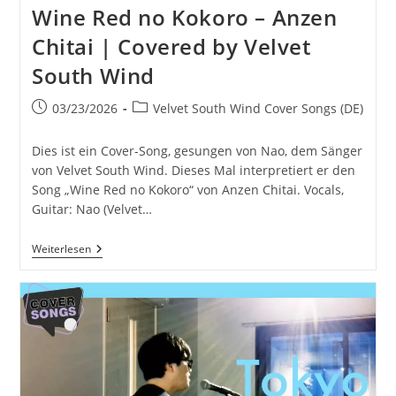
South
Wine Red no Kokoro – Anzen
Wind
Chitai | Covered by Velvet
South Wind
Beitrag
Beitrags-
03/23/2026
Velvet South Wind Cover Songs (DE)
veröffentlicht:
Kategorie:
Dies ist ein Cover-Song, gesungen von Nao, dem Sänger
von Velvet South Wind. Dieses Mal interpretiert er den
Song „Wine Red no Kokoro“ von Anzen Chitai. Vocals,
Guitar: Nao (Velvet…
Wine
Weiterlesen
Red
No
Kokoro
–
Anzen
Chitai
|
Covered
By
Velvet