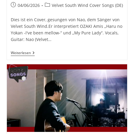
Beitrag
Beitrags-
04/06/2026
Velvet South Wind Cover Songs (DE)
veröffentlicht:
Kategorie:
Dies ist ein Cover, gesungen von Nao, dem Sänger von
Velvet South Wind.Er interpretiert OZAKI Amis „Haru no
Yokan -I've been mellow-“ und „My Pure Lady“. Vocals,
Guitar: Nao (Velvet…
Haru
Weiterlesen
No
Yokan
-
I’ve
Been
Mellow-,
My
Pure
Lady
–
OZAKI
Ami
|
Cover
Von
Velvet