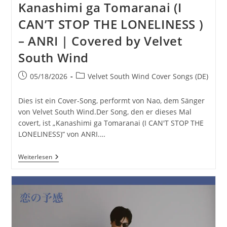
Kanashimi ga Tomaranai (I
CAN’T STOP THE LONELINESS )
– ANRI | Covered by Velvet
South Wind
Beitrag
Beitrags-
05/18/2026
Velvet South Wind Cover Songs (DE)
veröffentlicht:
Kategorie:
Dies ist ein Cover-Song, performt von Nao, dem Sänger
von Velvet South Wind.Der Song, den er dieses Mal
covert, ist „Kanashimi ga Tomaranai (I CAN'T STOP THE
LONELINESS)“ von ANRI.…
Kanashimi
Weiterlesen
Ga
Tomaranai
(I
CAN’T
STOP
THE
LONELINESS
)