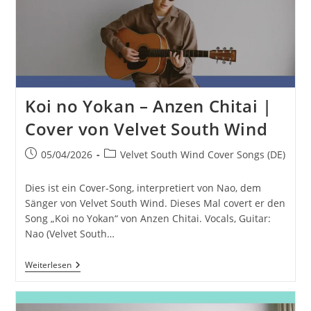
–
ANRI
|
Covered
By
Velvet
South
Wind
Koi no Yokan – Anzen Chitai |
Cover von Velvet South Wind
Beitrag
Beitrags-
05/04/2026
Velvet South Wind Cover Songs (DE)
veröffentlicht:
Kategorie:
Dies ist ein Cover-Song, interpretiert von Nao, dem
Sänger von Velvet South Wind. Dieses Mal covert er den
Song „Koi no Yokan“ von Anzen Chitai. Vocals, Guitar:
Nao (Velvet South…
Koi
Weiterlesen
No
Yokan
–
Anzen