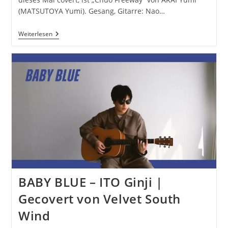
(MATSUTOYA Yumi). Gesang, Gitarre: Nao…
Chuo
Weiterlesen
Freeway
–
ARAI
Yumi
(MATSUTOYA
Yumi)
|
Cover
Von
Velvet
South
Wind
BABY BLUE – ITO Ginji |
Gecovert von Velvet South
Wind