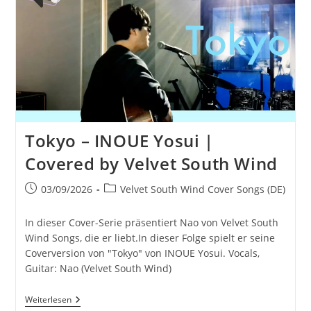
Southern
All
Stars
|
Covered
By
Velvet
South
Wind
Tokyo – INOUE Yosui |
Covered by Velvet South Wind
Beitrag
Beitrags-
03/09/2026
Velvet South Wind Cover Songs (DE)
veröffentlicht:
Kategorie:
In dieser Cover-Serie präsentiert Nao von Velvet South
Wind Songs, die er liebt.In dieser Folge spielt er seine
Coverversion von "Tokyo" von INOUE Yosui. Vocals,
Guitar: Nao (Velvet South Wind)
Tokyo
Weiterlesen
–