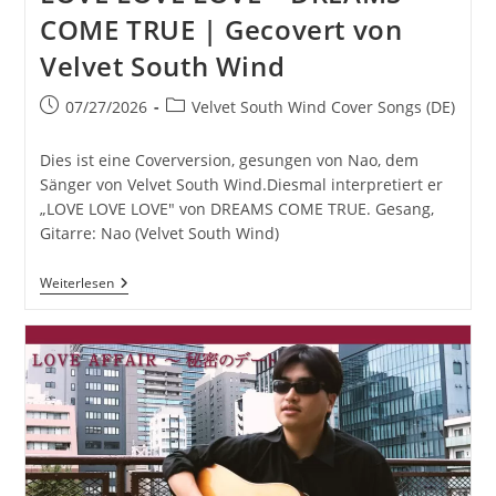
COME TRUE | Gecovert von
Velvet South Wind
Beitrag
Beitrags-
07/27/2026
Velvet South Wind Cover Songs (DE)
veröffentlicht:
Kategorie:
Dies ist eine Coverversion, gesungen von Nao, dem
Sänger von Velvet South Wind.Diesmal interpretiert er
„LOVE LOVE LOVE" von DREAMS COME TRUE. Gesang,
Gitarre: Nao (Velvet South Wind)
LOVE
Weiterlesen
LOVE
LOVE
–
DREAMS
COME
TRUE
|
Gecovert
Von
Velvet
South
Wind