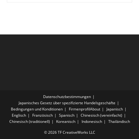
INOUE
Yosui
|
Covered
By
Velvet
South
Wind
Datenschutzbestimmungen
Japanisches Gesetz über spezifizierte Handelsgeschäfte
Bedingungen und Konditionen
FirmenprofilAbout
Japanisch
Englisch
Französisch
Spanisch
Chinesisch (vereinfacht)
Chinesisch (traditionell)
Koreanisch
Indonesisch
Thailändisch
© 2026 TF CreativeWorks LLC