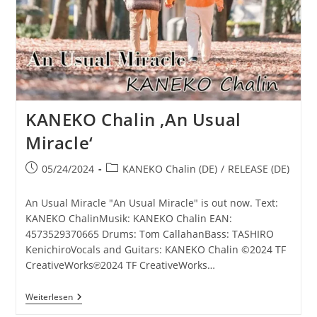
KANEKO Chalin ‚An Usual
Miracle‘
Beitrag
Beitrags-
05/24/2024
KANEKO Chalin (DE)
/
RELEASE (DE)
veröffentlicht:
Kategorie:
An Usual Miracle "An Usual Miracle" is out now. Text:
KANEKO ChalinMusik: KANEKO Chalin EAN:
4573529370665 Drums: Tom CallahanBass: TASHIRO
KenichiroVocals and Guitars: KANEKO Chalin ©2024 TF
CreativeWorks℗2024 TF CreativeWorks…
KANEKO
Weiterlesen
Chalin