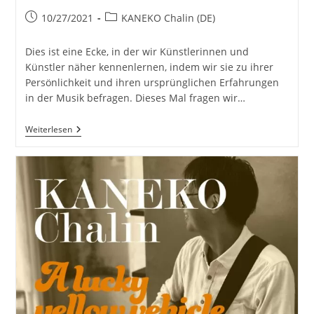
Beitrag
Beitrags-
10/27/2021
KANEKO Chalin (DE)
veröffentlicht:
Kategorie:
Dies ist eine Ecke, in der wir Künstlerinnen und
Künstler näher kennenlernen, indem wir sie zu ihrer
Persönlichkeit und ihren ursprünglichen Erfahrungen
in der Musik befragen. Dieses Mal fragen wir…
KANEKO
Weiterlesen
Chalin
Spricht
Über
Ihre
Ursprünglichen
Erfahrungen
Mit
Musik
|
Interview
Veröffentlicht