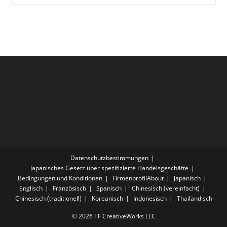
‚A
Lucky
Yellow
Vehicle
To
Arrive‘
Datenschutzbestimmungen
Japanisches Gesetz über spezifizierte Handelsgeschäfte
Bedingungen und Konditionen
FirmenprofilAbout
Japanisch
Englisch
Französisch
Spanisch
Chinesisch (vereinfacht)
Chinesisch (traditionell)
Koreanisch
Indonesisch
Thailändisch
© 2026 TF CreativeWorks LLC