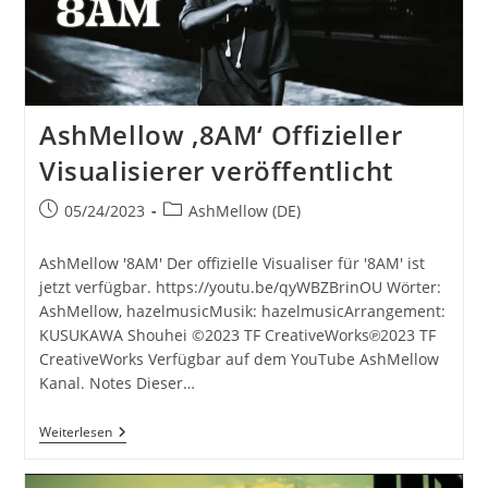
You
Feel
Like“
Veröffentlicht
AshMellow ‚8AM‘ Offizieller
Visualisierer veröffentlicht
Beitrag
Beitrags-
05/24/2023
AshMellow (DE)
veröffentlicht:
Kategorie:
AshMellow '8AM' Der offizielle Visualiser für '8AM' ist
jetzt verfügbar. https://youtu.be/qyWBZBrinOU Wörter:
AshMellow, hazelmusicMusik: hazelmusicArrangement:
KUSUKAWA Shouhei ©2023 TF CreativeWorks℗2023 TF
CreativeWorks Verfügbar auf dem YouTube AshMellow
Kanal. Notes Dieser…
AshMellow
Weiterlesen
‚8AM‘
Offizieller
Visualisierer