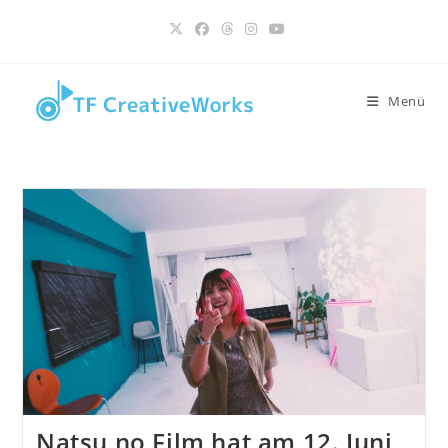
Inhalt
Zum
springen
Inhalt
springen
Menü
Natsu no Film hat am 12. Juni