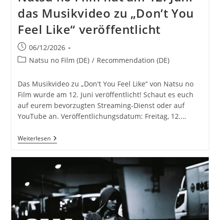
das Musikvideo zu „Don’t You
Feel Like“ veröffentlicht
Beitrag
06/12/2026
veröffentlicht:
Beitrags-
Natsu no Film (DE)
/
Recommendation (DE)
Kategorie:
Das Musikvideo zu „Don't You Feel Like“ von Natsu no
Film wurde am 12. Juni veröffentlicht! Schaut es euch
auf eurem bevorzugten Streaming-Dienst oder auf
YouTube an. Veröffentlichungsdatum: Freitag, 12.…
Natsu
Weiterlesen
No
Film
Hat
Am
12.
Juni
Das
Musikvideo
Zu
„Don’t