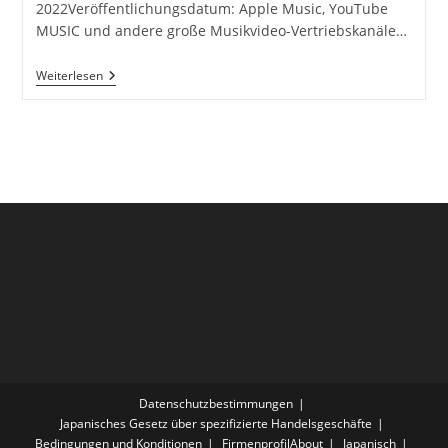
2022Veröffentlichungsdatum: Apple Music, YouTube
MUSIC und andere große Musikvideo-Vertriebskanäle…
AshMellow
Weiterlesen
‚Lonely‘
Musikvideo
Veröffentlicht
Am
7.
September
Datenschutzbestimmungen
Japanisches Gesetz über spezifizierte Handelsgeschäfte
Bedingungen und Konditionen
FirmenprofilAbout
Japanisch