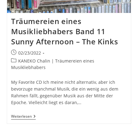
Träumereien eines
Musikliebhabers Band 11
Sunny Afternoon – The Kinks
Beitrag
02/23/2022
veröffentlicht:
Beitrags-
KANEKO Chalin | Träumereien eines
Kategorie:
Musikliebhabers
My Favorite CD Ich meine nicht alternativ, aber ich
bevorzuge manchmal Musik, die ein wenig aus dem
Rahmen fällt, gegenüber Musik aus der Mitte der
Epoche. Vielleicht liegt es daran,…
Träumereien
Weiterlesen
Eines
Musikliebhabers
Band
11