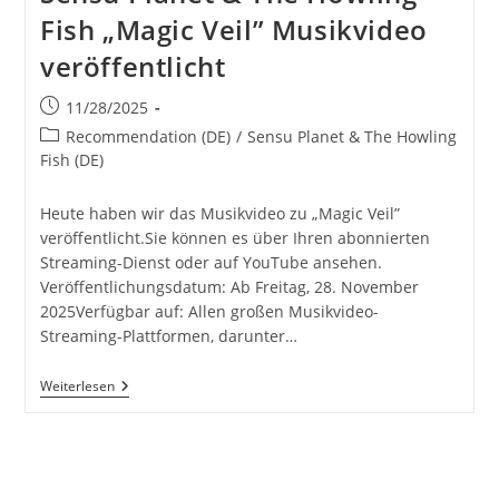
Fish „Magic Veil” Musikvideo
veröffentlicht
Beitrag
11/28/2025
veröffentlicht:
Beitrags-
Recommendation (DE)
/
Sensu Planet & The Howling
Kategorie:
Fish (DE)
Heute haben wir das Musikvideo zu „Magic Veil”
veröffentlicht.Sie können es über Ihren abonnierten
Streaming-Dienst oder auf YouTube ansehen.
Veröffentlichungsdatum: Ab Freitag, 28. November
2025Verfügbar auf: Allen großen Musikvideo-
Streaming-Plattformen, darunter…
Sensu
Weiterlesen
Planet
&
The
Howling
Fish
„Magic