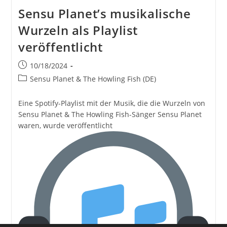
Von
Sensu Planet’s musikalische
Beach
Yunko
Wurzeln als Playlist
Ist
Jetzt
veröffentlicht
Als
Playlist
Verfügbar
Beitrag
10/18/2024
veröffentlicht:
Beitrags-
Sensu Planet & The Howling Fish (DE)
Kategorie:
Eine Spotify-Playlist mit der Musik, die die Wurzeln von
Sensu Planet & The Howling Fish-Sänger Sensu Planet
waren, wurde veröffentlicht