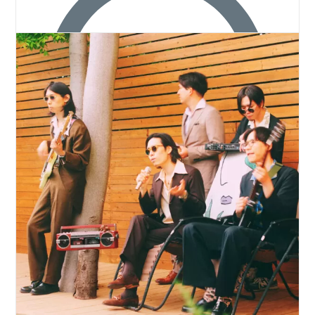
Bitte checkt es aus. Beach Yunko im Gespräch: Krimis,
Krimikram und…
Die
Weiterlesen
Roots-
Musik