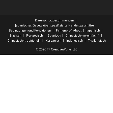
Datenschutzbestimmungen
Japanisches Gesetz über spezifizierte Handelsgeschäfte
Bedingungen und Konditionen
FirmenprofilAbout
Japanisch
Englisch
Französisch
Spanisch
Chinesisch (vereinfacht)
Chinesisch (traditionell)
Koreanisch
Indonesisch
Thailändisch
© 2026 TF CreativeWorks LLC