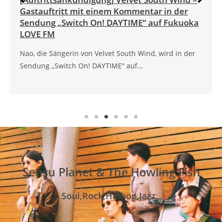
Neon on My Lips „Neon on My Lips“ ist ab sofort
erhältlich. Text: NaoMusik: Nao,…
Sensu Planet & The Howling Fish
Soul,Rock,Hiphop,Jazz..