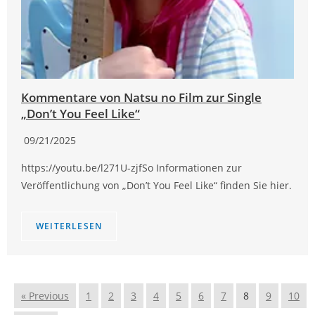
Kommentare von Natsu no Film zur Single
„Don’t You Feel Like“
09/21/2025
https://youtu.be/l271U-zjfSo Informationen zur
Veröffentlichung von „Don’t You Feel Like“ finden Sie hier.
WEITERLESEN
« Previous
1
2
3
4
5
6
7
8
9
10