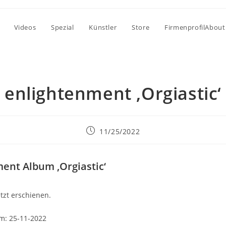
Videos
Spezial
Künstler
Store
FirmenprofilAbout
enlightenment ‚Orgiastic‘
Beitrag
11/25/2022
veröffentlicht:
ent Album ‚Orgiastic‘
jetzt erschienen.
am: 25-11-2022