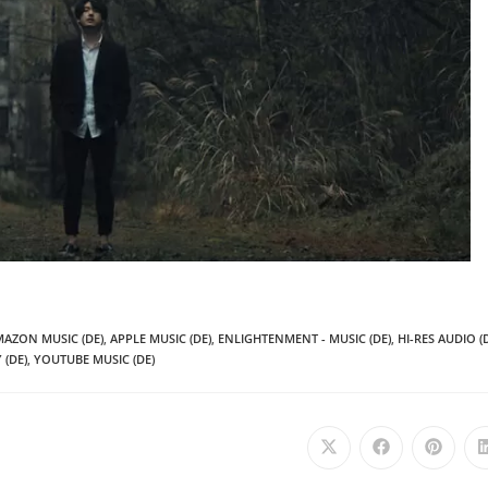
AZON MUSIC (DE)
,
APPLE MUSIC (DE)
,
ENLIGHTENMENT - MUSIC (DE)
,
HI-RES AUDIO (
 (DE)
,
YOUTUBE MUSIC (DE)
Öffnet
Öffnet
Öffnet
in
in
in
einem
einem
einem