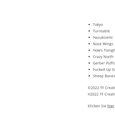
Tokyo
Turntable
Hazukizemi
Nose Wings
How’s Tonigh
Crazy North
Gerber Puff
Fucked Up S
Sheep Bone
©2022 TF Creat
℗2022 TF Creat
Klicken Sie
hier