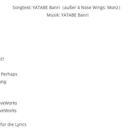
Songtext: YATABE Banri（außer 4 Nose Wings: Monz）
Musik: YATABE Banri
t?
s Perhaps
ong
s
iveWorks
iveWorks
für die Lyrics