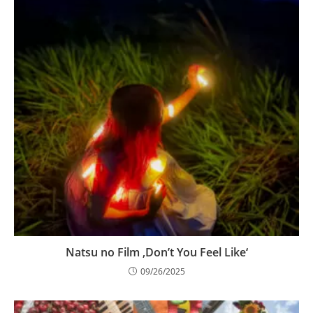
Natsu no Film ‚Don’t You Feel Like‘
09/26/2025