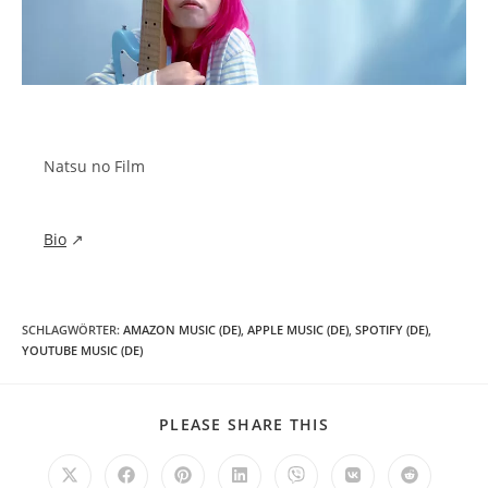
Natsu no Film
Bio
↗
SCHLAGWÖRTER
:
AMAZON MUSIC (DE)
,
APPLE MUSIC (DE)
,
SPOTIFY (DE)
,
YOUTUBE MUSIC (DE)
DIESEN
PLEASE SHARE THIS
INHALT
TEILEN
Öffnet
Öffnet
Öffnet
Öffnet
Öffnet
Öffnet
Öffnet