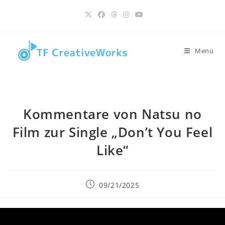
Inhalt
Zum
springen
Inhalt
springen
Menü
Kommentare von Natsu no
Film zur Single „Don’t You Feel
Like“
Beitrag
09/21/2025
veröffentlicht: