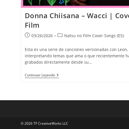
Donna Chiisana – Wacci | Cov
Film
Publicación
Categoría
03/26/2026
Natsu no Film Cover Songs (ES)
de
de
la
la
Esta es una serie de canciones versionadas con Leon, l
entrada:
entrada:
interpretando temas que ama o que recientemente ha
grabados directamente desde su…
Donna
Continuar Leyendo
Chiisana
–
Wacci
|
Cover
De
Natsu
No
Film
© 2026 TF CreativeWorks LLC