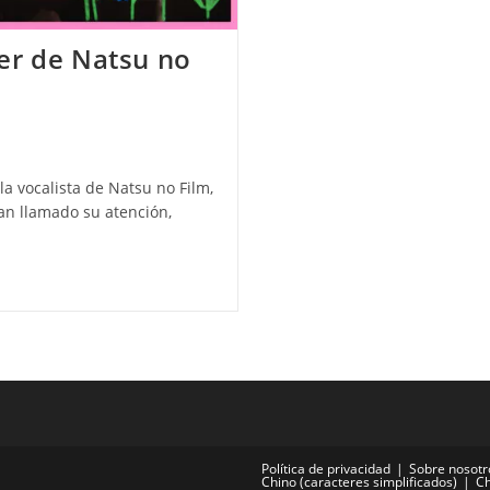
er de Natsu no
a vocalista de Natsu no Film,
n llamado su atención,
Política de privacidad
Sobre nosotr
Chino (caracteres simplificados)
Ch