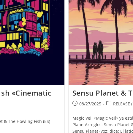
ish «Cinematic
Sensu Planet & T
Publicación
Categoría
08/27/2025
RELEASE (
de
de
la
la
Magic Veil «Magic Veil» ya est
t & The Howling Fish (ES)
entrada:
entrada:
PlanetArreglos: Sensu Planet
Sensu Planet (voz) dice: El lat