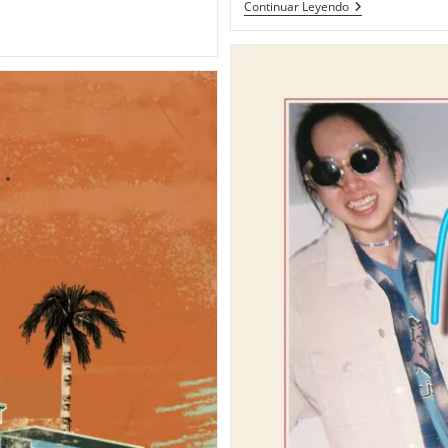
Sensu Planet &
Continuar Leyendo
«Shining
Steps»