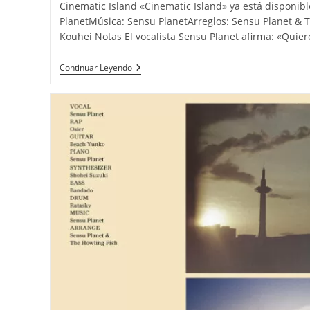
la
Cinematic Island «Cinematic Island» ya está disponible
entrada:
PlanetMúsica: Sensu PlanetArreglos: Sensu Planet & 
Kouhei Notas El vocalista Sensu Planet afirma: «Quier
Sensu Planet & The Howling Fish
Continuar Leyendo
«Cinematic
Island»