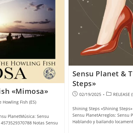
Sensu Planet & T
Steps»
Fish «Mimosa»
Publicación
Categoría
02/19/2025
RELEASE (
de
de
 Howling Fish (ES)
la
la
Shining Steps «Shining Steps» 
entrada:
entrada:
Sensu PlanetArreglos: Sensu 
ensu PlanetMúsica: Sensu
Hablando y bailando locament
N: 4573529370788 Notas Sensu