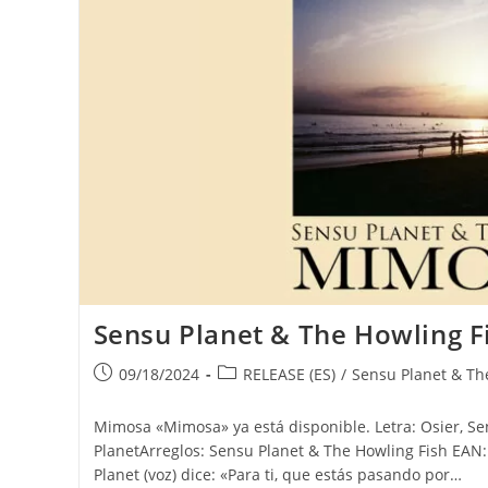
Sensu Planet & The Howling 
Publicación
Categoría
09/18/2024
RELEASE (ES)
/
Sensu Planet & The
de
de
la
la
Mimosa «Mimosa» ya está disponible. Letra: Osier, S
entrada:
entrada:
PlanetArreglos: Sensu Planet & The Howling Fish EA
Planet (voz) dice: «Para ti, que estás pasando por…