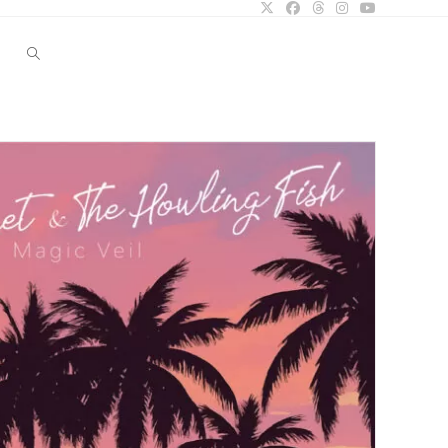
Alternar
búsqueda
de
la
web