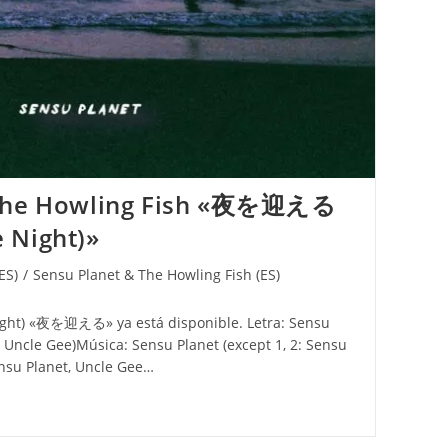
 The Howling Fish «夜を迎える
 Night)»
ES)
/
Sensu Planet & The Howling Fish (ES)
) «夜を迎える» ya está disponible. Letra: Sensu
, Uncle Gee)Música: Sensu Planet (except 1, 2: Sensu
ensu Planet, Uncle Gee…
 The Howling Fish