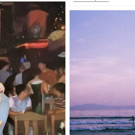
«Moonlight
Journey(Typica
Ver)»