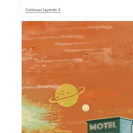
Sensu Planet & The Howling Fish
Continuar Leyendo
«Mimosa»