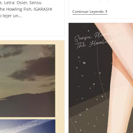
. Letra: Osier, Sensu
The Howling Fish, IGARASHI
Sensu
Continuar Leyendo
o tejer un…
Planet
&
The
Howling
Fish
«Magic
Veil»