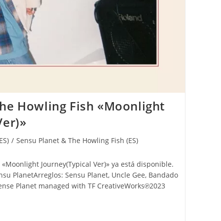
The Howling Fish «Moonlight
Ver)»
ES)
/
Sensu Planet & The Howling Fish (ES)
 «Moonlight Journey(Typical Ver)» ya está disponible.
nsu PlanetArreglos: Sensu Planet, Uncle Gee, Bandado
nse Planet managed with TF CreativeWorks℗2023
 The Howling Fish