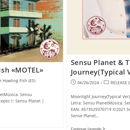
Sensu Planet & 
Fish «MOTEL»
Journey(Typical 
 Howling Fish (ES)
Publicación
Categoría
06/26/2024
RELEASE (
de
de
netMúsica: Sensu
la
la
Moonlight Journey(Typical Ver)
entrada:
entrada:
cepto 1: Sensu Planet |
Letra: Sensu PlanetMúsica: Se
EAN: 4573529370719 ©2021 Se
Sense Planet…
Sensu Planet &
Continuar Leyendo