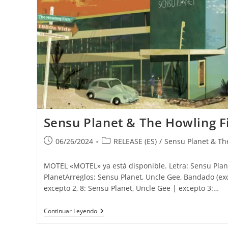
Sensu Planet & The Howling 
Publicación
Categoría
06/26/2024
RELEASE (ES)
/
Sensu Planet & The
de
de
la
la
MOTEL «MOTEL» ya está disponible. Letra: Sensu Pla
entrada:
entrada:
PlanetArreglos: Sensu Planet, Uncle Gee, Bandado (ex
excepto 2, 8: Sensu Planet, Uncle Gee | excepto 3:…
Sensu Planet & The Howling Fish
Continuar Leyendo
«MOTEL»