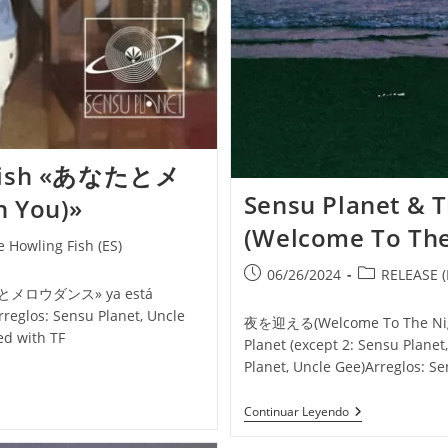
g Fish «あなたとメ
Sensu Planet &
 You)»
(Welcome To The
 Howling Fish (ES)
Publicación
Categoría
06/26/2024
RELEASE (
とメロウダンス» ya está
de
de
reglos: Sensu Planet, Uncle
la
la
夜を迎える(Welcome To The Night
entrada:
entrada:
d with TF
Planet (except 2: Sensu Planet
Planet, Uncle Gee)Arreglos: S
Sensu Planet &
Continuar Leyendo
«夜
を