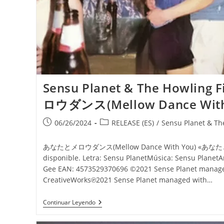
Sensu Planet & The Howlin
ロウダンス(Mellow Dance With
Publicación
Categoría
06/26/2024
RELEASE (ES)
/
Sensu Planet & The
de
de
la
la
あなたとメロウダンス(Mellow Dance With You) «あなた
entrada:
entrada:
disponible. Letra: Sensu PlanetMúsica: Sensu PlanetAr
Gee EAN: 4573529370696 ©2021 Sense Planet manage
CreativeWorks℗2021 Sense Planet managed with…
Sensu Planet & The Howling Fish
Continuar Leyendo
«あ
な