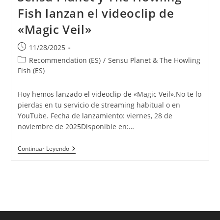
Fish lanzan el videoclip de
«Magic Veil»
Publicación
11/28/2025
de
Categoría
Recommendation (ES)
/
Sensu Planet & The Howling
la
de
Fish (ES)
entrada:
la
entrada:
Hoy hemos lanzado el videoclip de «Magic Veil».No te lo
pierdas en tu servicio de streaming habitual o en
YouTube. Fecha de lanzamiento: viernes, 28 de
noviembre de 2025Disponible en:…
Sensu
Continuar Leyendo
Planet
Y
The
Howling
Fish
Lanzan
El
Videoclip
De