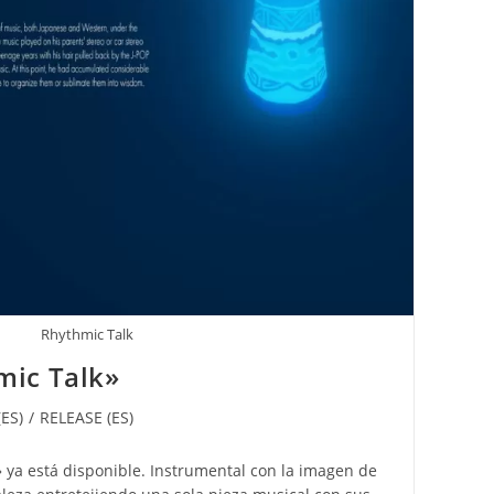
Rhythmic Talk
ic Talk»
ES)
/
RELEASE (ES)
 ya está disponible. Instrumental con la imagen de