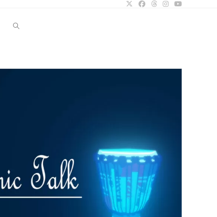
Alternar
búsqueda
de
la
web