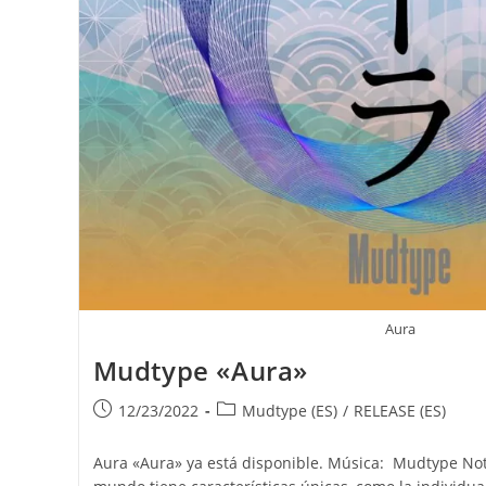
Aura
Mudtype «Aura»
Publicación
Categoría
12/23/2022
Mudtype (ES)
/
RELEASE (ES)
de
de
la
la
Aura «Aura» ya está disponible. Música: Mudtype Not
entrada:
entrada: