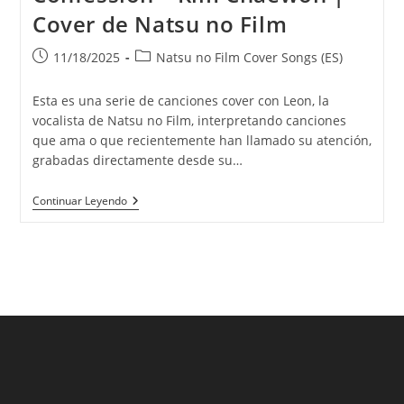
Cover de Natsu no Film
Publicación
Categoría
11/18/2025
Natsu no Film Cover Songs (ES)
de
de
la
la
Esta es una serie de canciones cover con Leon, la
entrada:
entrada:
vocalista de Natsu no Film, interpretando canciones
que ama o que recientemente han llamado su atención,
grabadas directamente desde su…
Confession
Continuar Leyendo
–
Kim
Chaewon
|
Cover
De
Natsu
No
Film