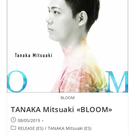
BLOOM
TANAKA Mitsuaki «BLOOM»
Publicación
08/05/2019
de
Categoría
RELEASE (ES)
/
TANAKA Mitsuaki (ES)
la
de