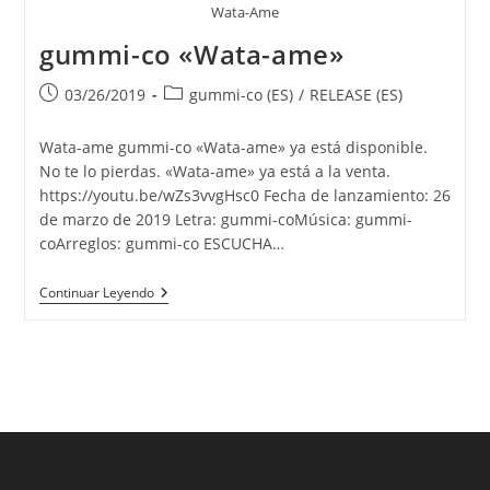
Wata-Ame
gummi-co «Wata-ame»
Publicación
Categoría
03/26/2019
gummi-co (ES)
/
RELEASE (ES)
de
de
la
la
Wata-ame gummi-co «Wata-ame» ya está disponible.
entrada:
entrada:
No te lo pierdas. «Wata-ame» ya está a la venta.
https://youtu.be/wZs3vvgHsc0 Fecha de lanzamiento: 26
de marzo de 2019 Letra: gummi-coMúsica: gummi-
coArreglos: gummi-co ESCUCHA…
Gummi-
Continuar Leyendo
Co
«Wata-
Ame»