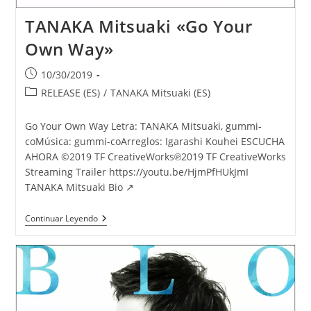
TANAKA Mitsuaki «Go Your
Own Way»
Publicación
10/30/2019
de
Categoría
RELEASE (ES)
/
TANAKA Mitsuaki (ES)
la
de
entrada:
la
Go Your Own Way Letra: TANAKA Mitsuaki, gummi-
entrada:
coMúsica: gummi-coArreglos: Igarashi Kouhei ESCUCHA
AHORA ©2019 TF CreativeWorks℗2019 TF CreativeWorks
Streaming Trailer https://youtu.be/HjmPfHUkJmI
TANAKA Mitsuaki Bio ↗
TANAKA
Continuar Leyendo
Mitsuaki
«Go
Your
Own
Way»