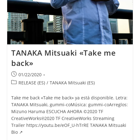
TANAKA Mitsuaki «Take me
back»
Publicación
01/22/2020
de
Categoría
RELEASE (ES)
/
TANAKA Mitsuaki (ES)
la
de
entrada:
la
Take me back «Take me back» ya está disponible. Letra:
entrada:
TANAKA Mitsuaki, gummi-coMúsica: gummi-coArreglos:
Mizuno Haruma ESCUCHA AHORA ©2020 TF
CreativeWorks℗2020 TF CreativeWorks Streaming
Trailer https://youtu.be/eOF_U-hTrRE TANAKA Mitsuaki
Bio ↗