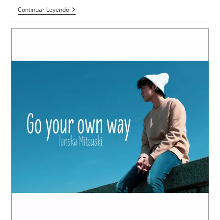
TANAKA
Continuar Leyendo
Mitsuaki
«Take
Me
Back»