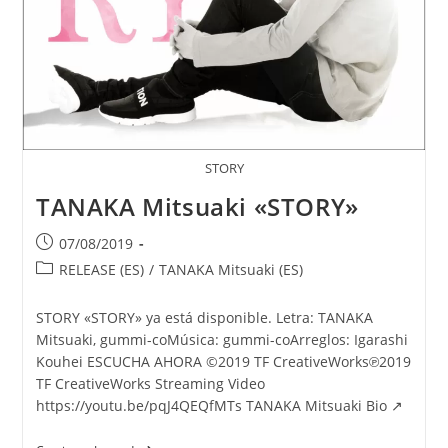
STORY
TANAKA Mitsuaki «STORY»
Publicación
07/08/2019
de
Categoría
RELEASE (ES)
/
TANAKA Mitsuaki (ES)
la
de
entrada:
la
STORY «STORY» ya está disponible. Letra: TANAKA
entrada:
Mitsuaki, gummi-coMúsica: gummi-coArreglos: Igarashi
Kouhei ESCUCHA AHORA ©2019 TF CreativeWorks℗2019
TF CreativeWorks Streaming Video
https://youtu.be/pqJ4QEQfMTs TANAKA Mitsuaki Bio ↗