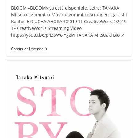
entrada:
la
BLOOM «BLOOM» ya está disponible. Letra: TANAKA
entrada:
Mitsuaki, gummi-coMúsica: gummi-coArranger: Igarashi
Kouhei ESCUCHA AHORA ©2019 TF CreativeWorks℗2019
TF CreativeWorks Streaming Video
https://youtu.be/p4zpWoiYgzM TANAKA Mitsuaki Bio ↗
TANAKA
Continuar Leyendo
Mitsuaki
«BLOOM»