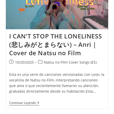
Velvet
South
Wind
I CAN’T STOP THE LONELINESS
(悲しみがとまらない) – Anri |
Cover de Natsu no Film
Publicación
Categoría
10/20/2025
Natsu no Film Cover Songs (ES)
de
de
la
la
Esta es una serie de canciones versionadas con Leon, la
entrada:
entrada:
vocalista de Natsu no Film, interpretando canciones
que ama o que recientemente llamaron su atención,
grabadas directamente desde su habitación.Esta…
I
Continuar Leyendo
CAN’T
STOP