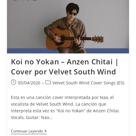
THE
LONELINESS)
–
ANRI
|
Covered
By
Velvet
South
Wind
Koi no Yokan – Anzen Chitai |
Cover por Velvet South Wind
Publicación
Categoría
05/04/2026
Velvet South Wind Cover Songs (ES)
de
de
la
la
Esta es una canción cover interpretada por Nao, el
entrada:
entrada:
vocalista de Velvet South Wind. La canción que
interpreta esta vez es “Koi no Yokan” de Anzen Chitai.
Vocals, Guitar: Nao…
Koi
Continuar Leyendo
No