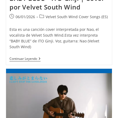
por Velvet South Wind
Publicación
Categoría
06/01/2026
Velvet South Wind Cover Songs (ES)
de
de
la
la
Esta es una canción cover interpretada por Nao, el
entrada:
entrada:
vocalista de Velvet South Wind.Esta vez interpreta
“BABY BLUE” de ITO Ginji. Voz, guitarra: Nao (Velvet
South Wind)
BABY
Continuar Leyendo
BLUE
–
ITO
Ginji
|
Cover
Por
Velvet
South
Wind