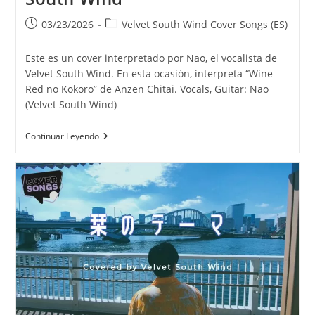
Publicación
Categoría
03/23/2026
Velvet South Wind Cover Songs (ES)
de
de
la
la
Este es un cover interpretado por Nao, el vocalista de
entrada:
entrada:
Velvet South Wind. En esta ocasión, interpreta “Wine
Red no Kokoro” de Anzen Chitai. Vocals, Guitar: Nao
(Velvet South Wind)
Wine
Continuar Leyendo
Red
No
Kokoro
–
Anzen
Chitai
|
Covered
By
Velvet
South
Wind