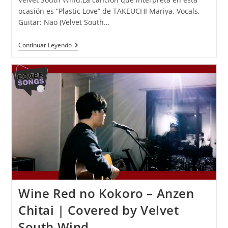
ocasión es “Plastic Love” de TAKEUCHI Mariya. Vocals,
Guitar: Nao (Velvet South…
Plastic
Continuar Leyendo
Love
–
TAKEUCHI
Mariya
|
Covered
By
Velvet
South
Wind
Wine Red no Kokoro – Anzen
Chitai | Covered by Velvet
South Wind