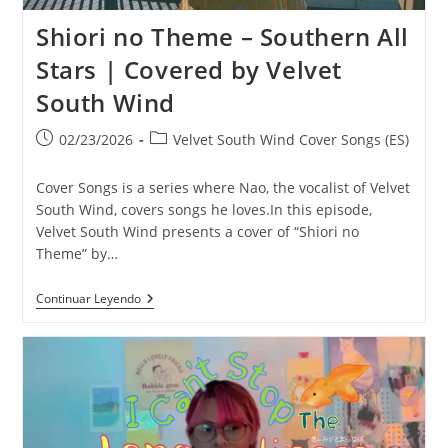
Shiori no Theme – Southern All
Stars | Covered by Velvet
South Wind
Publicación
Categoría
02/23/2026
Velvet South Wind Cover Songs (ES)
de
de
la
la
Cover Songs is a series where Nao, the vocalist of Velvet
entrada:
entrada:
South Wind, covers songs he loves.In this episode,
Velvet South Wind presents a cover of “Shiori no
Theme” by…
Shiori
Continuar Leyendo
No
Theme
–
Southern
All
Stars
|
Covered
By