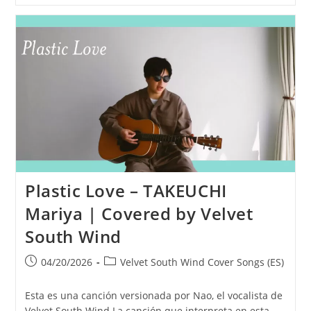
Yokan
–
Anzen
Chitai
|
Cover
Por
Velvet
South
Wind
Plastic Love – TAKEUCHI
Mariya | Covered by Velvet
South Wind
Publicación
Categoría
04/20/2026
Velvet South Wind Cover Songs (ES)
de
de
la
la
Esta es una canción versionada por Nao, el vocalista de
entrada:
entrada:
Velvet South Wind.La canción que interpreta en esta