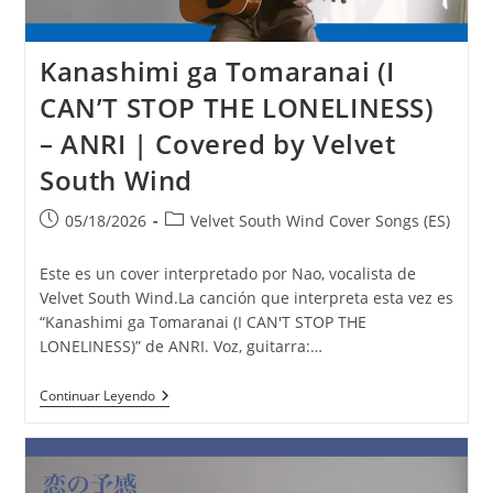
Kanashimi ga Tomaranai (I
CAN’T STOP THE LONELINESS)
– ANRI | Covered by Velvet
South Wind
Publicación
Categoría
05/18/2026
Velvet South Wind Cover Songs (ES)
de
de
la
la
Este es un cover interpretado por Nao, vocalista de
entrada:
entrada:
Velvet South Wind.La canción que interpreta esta vez es
“Kanashimi ga Tomaranai (I CAN'T STOP THE
LONELINESS)” de ANRI. Voz, guitarra:…
Kanashimi
Continuar Leyendo
Ga
Tomaranai
(I
CAN’T
STOP