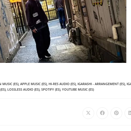
 MUSIC (ES)
,
APPLE MUSIC (ES)
,
HI-RES AUDIO (ES)
,
IGARASHI - ARRANGEMENT (ES)
,
IG
(ES)
,
LOSSLESS AUDIO (ES)
,
SPOTIFY (ES)
,
YOUTUBE MUSIC (ES)
Se
Se
Se
abre
abre
abre
en
en
en
una
una
una
nueva
nueva
nueva