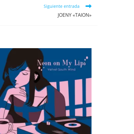
a
ventana
ventana
ventana
ventana
ventana
ventana
ventana
Siguiente entrada
JOENY «TAION»