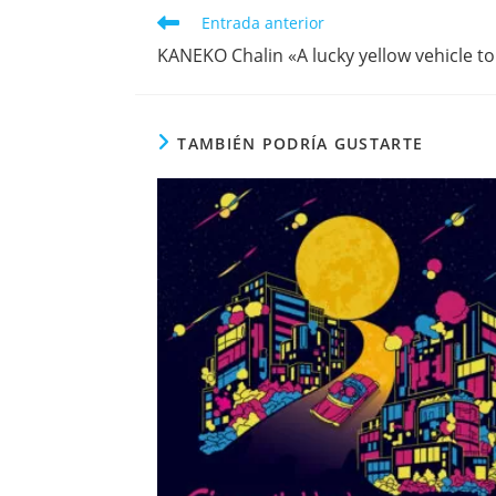
CONTENIDO
Leer
Entrada anterior
más
KANEKO Chalin «A lucky yellow vehicle to
artículos
TAMBIÉN PODRÍA GUSTARTE