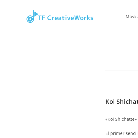
Ir
contenido
al
Músic
contenido
Koi Shicha
«Koi Shichatte»
El primer senci