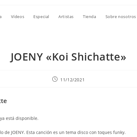
a
Vídeos
Especial
Artistas
Tienda
Sobre nosotros
JOENY «Koi Shichatte»
Publicación
11/12/2021
de
la
entrada:
tte
 ya está disponible.
llo de JOENY. Esta canción es un tema disco con toques funky.