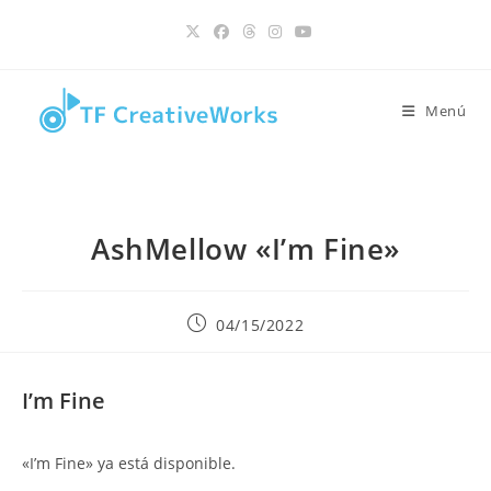
Ir
contenido
al
contenido
Menú
AshMellow «I’m Fine»
Publicación
04/15/2022
de
la
entrada:
I’m Fine
«I’m Fine» ya está disponible.